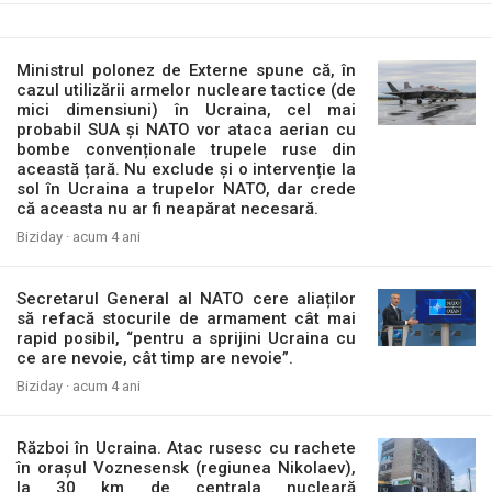
Ministrul polonez de Externe spune că, în
cazul utilizării armelor nucleare tactice (de
mici dimensiuni) în Ucraina, cel mai
probabil SUA și NATO vor ataca aerian cu
bombe convenționale trupele ruse din
această țară. Nu exclude și o intervenție la
sol în Ucraina a trupelor NATO, dar crede
că aceasta nu ar fi neapărat necesară.
Biziday ·
acum 4 ani
Secretarul General al NATO cere aliaților
să refacă stocurile de armament cât mai
rapid posibil, “pentru a sprijini Ucraina cu
ce are nevoie, cât timp are nevoie”.
Biziday ·
acum 4 ani
Război în Ucraina. Atac rusesc cu rachete
în orașul Voznesensk (regiunea Nikolaev),
la 30 km de centrala nucleară