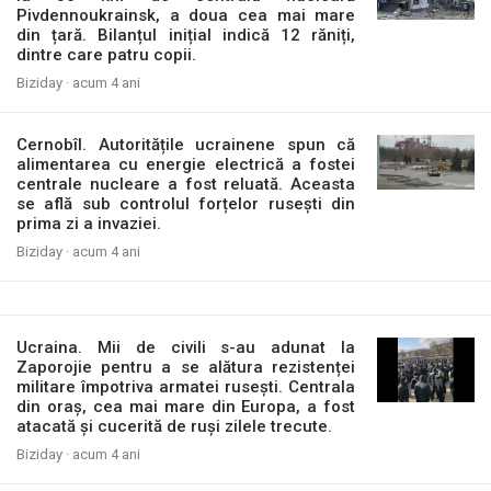
Pivdennoukrainsk, a doua cea mai mare
din țară. Bilanțul inițial indică 12 răniți,
dintre care patru copii.
Biziday ·
acum 4 ani
Cernobîl. Autoritățile ucrainene spun că
alimentarea cu energie electrică a fostei
centrale nucleare a fost reluată. Aceasta
se află sub controlul forțelor rusești din
prima zi a invaziei.
Biziday ·
acum 4 ani
Ucraina. Mii de civili s-au adunat la
Zaporojie pentru a se alătura rezistenței
militare împotriva armatei rusești. Centrala
din oraș, cea mai mare din Europa, a fost
atacată și cucerită de ruși zilele trecute.
Biziday ·
acum 4 ani