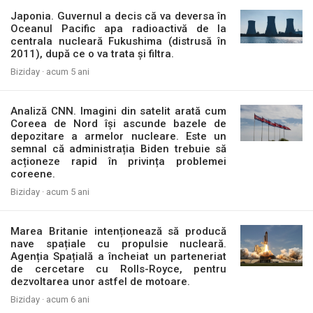
Japonia. Guvernul a decis că va deversa în
Oceanul Pacific apa radioactivă de la
centrala nucleară Fukushima (distrusă în
2011), după ce o va trata și filtra.
Biziday ·
acum 5 ani
Analiză CNN. Imagini din satelit arată cum
Coreea de Nord își ascunde bazele de
depozitare a armelor nucleare. Este un
semnal că administrația Biden trebuie să
acționeze rapid în privința problemei
coreene.
Biziday ·
acum 5 ani
Marea Britanie intenționează să producă
nave spațiale cu propulsie nucleară.
Agenția Spațială a încheiat un parteneriat
de cercetare cu Rolls-Royce, pentru
dezvoltarea unor astfel de motoare.
Biziday ·
acum 6 ani