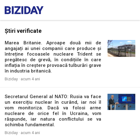
Știri verificate
Marea Britanie. Aproape două mii de
angajați ai unei companii care produce și
întreține focoasele nucleare Trident se
pregătesc de grevă, în condițiile în care
inflația în creștere provoacă tulburări grave
în industria britanică.
Biziday ·
acum 4 ani
Secretarul General al NATO: Rusia va face
un exercițiu nuclear în curând, iar noi îl
vom monitoriza. Dacă va folosi arme
nucleare de orice fel în Ucraina, vom
răspunde, iar natura conflictului se va
schimba fundamental.
Biziday ·
acum 4 ani