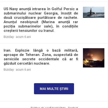
US Navy anunță intrarea în Golful Persic a
submarinului nuclear Georgia, însoțit de
două crucișătoare purtătoare de rachete.
Anunțul neobișnuit (Marina anunță rar
poziția submarinelor sale), în condițiile
creșterii tensiunilor cu Iranul.
Biziday ·
acum 6 ani
Iran. Explozie lângă o bază militară,
aproape de Teheran. Zona, suspectată de
serviciile secrete occidentale că ar fi
găzduit cercetări nucleare.
Biziday ·
acum 6 ani
MAI MULTE ȘTIRI