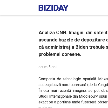
Analiză CNN. Imagini din sateli
ascunde bazele de depozitare a
că administrația Biden trebuie s
problemei coreene.
acum 5 ani
Compania de tehnologie spațială Maxar, 
aceeași bază nord-coreeană (de la Yongdo
În cea mai recentă imagine, se pot obser
Studii Internaționale din Middlebury spun
exact pe o porțiune unde fuseseră obser
nucleare.