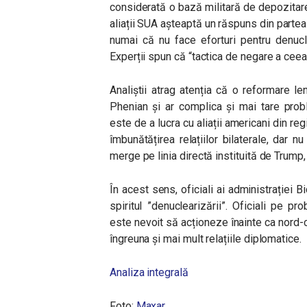
considerată o bază militară de depozitare
aliații SUA așteaptă un răspuns din parte
numai că nu face eforturi pentru denucl
Experții spun că “tactica de negare a ceea
Analiștii atrag atenția că o reformare lent
Phenian și ar complica și mai tare prob
este de a lucra cu aliații americani din re
îmbunătățirea relațiilor bilaterale, dar 
merge pe linia directă instituită de Trump,
În acest sens, oficiali ai administrației B
spiritul ”denuclearizării”. Oficiali pe 
este nevoit să acționeze înainte ca nord-c
îngreuna și mai mult relațiile diplomatice.
Analiza integrală
Foto:
Maxar