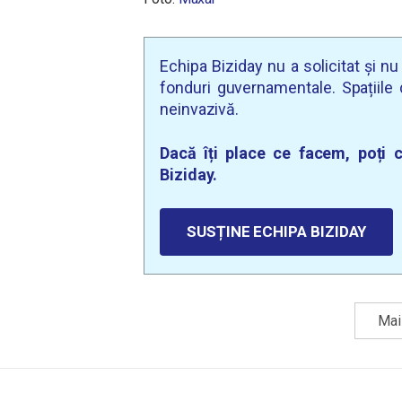
Echipa Biziday nu a solicitat și n
fonduri guvernamentale. Spațiile d
neinvazivă.
Dacă îți place ce facem, poți c
Biziday.
SUSȚINE ECHIPA BIZIDAY
Mai 