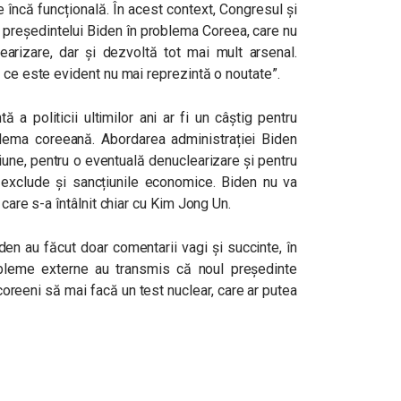
 încă funcțională. În acest context, Congresul și
a președintelui Biden în problema Coreea, care nu
earizare, dar și dezvoltă tot mai mult arsenal.
 ce este evident nu mai reprezintă o noutate”.
ă a politicii ultimilor ani ar fi un câștig pentru
lema coreeană. Abordarea administrației Biden
giune, pentru o eventuală denuclearizare și pentru
nu exclude și sancțiunile economice. Biden nu va
 care s-a întâlnit chiar cu Kim Jong Un.
iden au făcut doar comentarii vagi și succinte, în
probleme externe au transmis că noul președinte
oreeni să mai facă un test nuclear, care ar putea