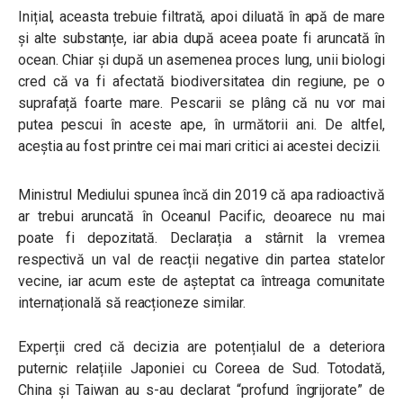
Inițial, aceasta trebuie filtrată, apoi diluată în apă de mare
și alte substanțe, iar abia după aceea poate fi aruncată în
ocean. Chiar și după un asemenea proces lung, unii biologi
cred că va fi afectată biodiversitatea din regiune, pe o
suprafață foarte mare. Pescarii se plâng că nu vor mai
putea pescui în aceste ape, în următorii ani. De altfel,
aceștia au fost printre cei mai mari critici ai acestei decizii.
Ministrul Mediului spunea încă din 2019 că apa radioactivă
ar trebui aruncată în Oceanul Pacific, deoarece nu mai
poate fi depozitată. Declarația a stârnit la vremea
respectivă un val de reacții negative din partea statelor
vecine, iar acum este de așteptat ca întreaga comunitate
internațională să reacționeze similar.
Experții cred că decizia are potențialul de a deteriora
puternic relațiile Japoniei cu Coreea de Sud. Totodată,
China și Taiwan au s-au declarat “profund îngrijorate” de