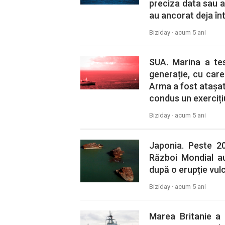
preciza data sau a
au ancorat deja înt
Biziday ·
acum 5 ani
SUA. Marina a te
generație, cu care 
Arma a fost atașat
condus un exercițiu
Biziday ·
acum 5 ani
Japonia. Peste 20
Război Mondial au
după o erupție vul
Biziday ·
acum 5 ani
Marea Britanie a 