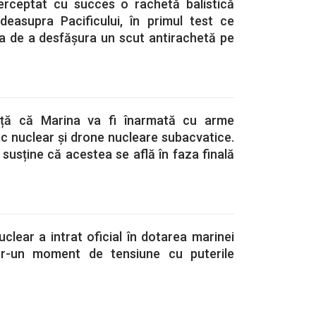
erceptat cu succes o rachetă balistică
 deasupra Pacificului, în primul test ce
a de a desfășura un scut antirachetă pe
nță că Marina va fi înarmată cu arme
c nuclear și drone nucleare subacvatice.
 susține că acestea se află în faza finală
clear a intrat oficial în dotarea marinei
ntr-un moment de tensiune cu puterile