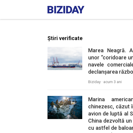
Știri verificate
Marea Neagră. A
unor “coridoare u
navele comercial
declanșarea război
Biziday ·
acum 3 ani
Marina american
chinezesc, căzut î
avion de luptă al 
China dezvoltă un
cu astfel de baloa