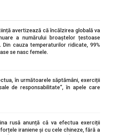
iință avertizează că încălzirea globală va
nuare a numărului broaștelor țestoase
. Din cauza temperaturilor ridicate, 99%
oase se nasc femele.
ctua, în următoarele săptămâni, exerciții
sale de responsabilitate“, în apele care
rina rusă anunță că va efectua exerciții
orțele iraniene și cu cele chineze, fără a