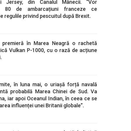
ei Jersey, din Canalul Mânecii. “Vor
le 80 de ambarcațiuni franceze ce
 regulile privind pescuitul după Brexit.
n premieră în Marea Neagră o rachetă
ică Vulkan P-1000, cu o rază de acțiune
.
mite, în luna mai, o uriașă forță navală
țintă probabilă Marea Chinei de Sud. Va
a, iar apoi Oceanul Indian, în ceea ce se
rea influenței unei Britanii globale”.