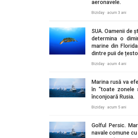
aeronavele.
Biziday ·
acum 3 ani
SUA. Oamenii de șt
determina o dimi
marine din Florida
dintre puii de țest
Biziday ·
acum 4 ani
Marina rusă va efe
în “toate zonele 
înconjoară Rusia.
Biziday ·
acum 5 ani
Golful Persic. Ma
navale comune cu f