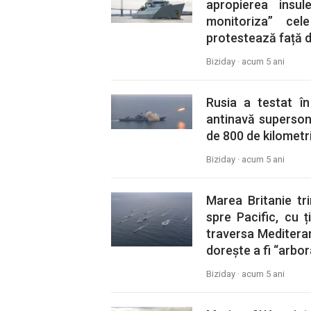
apropierea insul
monitoriza” ce
protestează față de
Biziday ·
acum 5 ani
Rusia a testat î
antinavă superson
de 800 de kilometri
Biziday ·
acum 5 ani
Marea Britanie tri
spre Pacific, cu 
traversa Mediteran
dorește a fi “arbora
Biziday ·
acum 5 ani