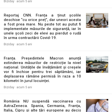
Biziday ·
acum 5 ani
Reportaj CNN. Franța a ținut școlile
deschise “cu orice preț”, dar uneori acesta
a fost prea mare. Nu peste tot au putut fi
implementate măsurile de siguranță, iar în
unele școli zeci de elevi au pierdut o rudă
în urma contractării Covid-19.
Biziday ·
acum 5 ani
Franța. Președintele Macron anunță
extinderea măsurilor de restricție la nivel
național. Unitățile de învățământ și creșele
vor fi închise pentru trei săptămâni, iar
deplasarea rămâne permisă în raza a 10
kilometri în jurul locuinței.
Biziday ·
acum 5 ani
România NU suspendă vaccinarea cu
AstraZeneca. Spania, Germania, Franța,
Italia, Cipru și alte țări europene au decis