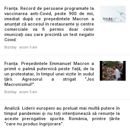
Franța. Record de persoane programate la
vaccinarea anti-Covid, peste 900 de mii,
imediat după ce președintele Macron a
anunțat că accesul în restaurante și centre
comerciale va fi permis doar celor
imunizați sau care prezintă un test negativ
Covid.
Biziday ·
acum 5 ani
Franța. Președintele Emmanuel Macron a
primit o palmă puternică peste față, de la
un protestatar, în timpul unei vizite în sudul
țării. Agresorul a strigat “Jos
Macronismul!”.
Biziday ·
acum 5 ani
Analiză. Liderii europeni au preluat mai multă putere în
timpul pandemiei și nu toți intenționează să renunțe la
aceste prerogative sporite. România, printre țările
“care nu produc îngrijorare”.