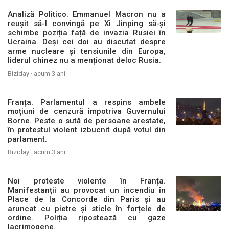
Analiză Politico. Emmanuel Macron nu a
reușit să-l convingă pe Xi Jinping să-și
schimbe poziția față de invazia Rusiei în
Ucraina. Deși cei doi au discutat despre
arme nucleare și tensiunile din Europa,
liderul chinez nu a menționat deloc Rusia.
Biziday ·
acum 3 ani
Franța. Parlamentul a respins ambele
moțiuni de cenzură împotriva Guvernului
Borne. Peste o sută de persoane arestate,
în protestul violent izbucnit după votul din
parlament.
Biziday ·
acum 3 ani
Noi proteste violente în Franța.
Manifestanții au provocat un incendiu în
Place de la Concorde din Paris și au
aruncat cu pietre și sticle în forțele de
ordine. Poliția ripostează cu gaze
lacrimogene.