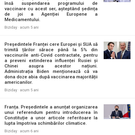
însă suspendarea programului de
vaccinare cu acest ser, așteptând ședința
de joi a Agenției Europene a
Medicamentului.
Biziday ·
acum 5 ani
Președintele Franței cere Europei și SUA să
trimită țărilor sărace până la 5% din
vaccinurile anti-Covid contractate, pentru
a preveni extinderea influenței Rusiei și
Chinei asupra acestor națiuni.
Administrația Biden menționează că va
dona doze abia după vaccinarea majorității
americanilor.
Biziday ·
acum 5 ani
Franța. Președintele a anunțat organizarea
unui referendum pentru introducerea în
Constituție a unor articole referitoare la
lupta împotriva schimbărilor climatice.
Biziday ·
acum 6 ani