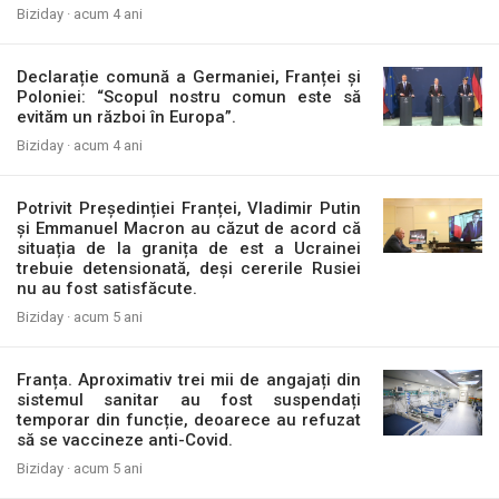
Biziday ·
acum 4 ani
Declarație comună a Germaniei, Franței și
Poloniei: “Scopul nostru comun este să
evităm un război în Europa”.
Biziday ·
acum 4 ani
Potrivit Președinției Franței, Vladimir Putin
și Emmanuel Macron au căzut de acord că
situația de la granița de est a Ucrainei
trebuie detensionată, deși cererile Rusiei
nu au fost satisfăcute.
Biziday ·
acum 5 ani
Franța. Aproximativ trei mii de angajați din
sistemul sanitar au fost suspendați
temporar din funcție, deoarece au refuzat
să se vaccineze anti-Covid.
Biziday ·
acum 5 ani