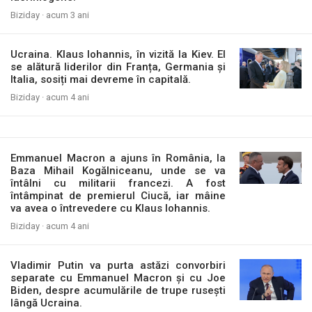
Biziday ·
acum 3 ani
Ucraina. Klaus Iohannis, în vizită la Kiev. El
se alătură liderilor din Franța, Germania și
Italia, sosiți mai devreme în capitală.
Biziday ·
acum 4 ani
Emmanuel Macron a ajuns în România, la
Baza Mihail Kogălniceanu, unde se va
întâlni cu militarii francezi. A fost
întâmpinat de premierul Ciucă, iar mâine
va avea o întrevedere cu Klaus Iohannis.
Biziday ·
acum 4 ani
Vladimir Putin va purta astăzi convorbiri
separate cu Emmanuel Macron și cu Joe
Biden, despre acumulările de trupe rusești
lângă Ucraina.