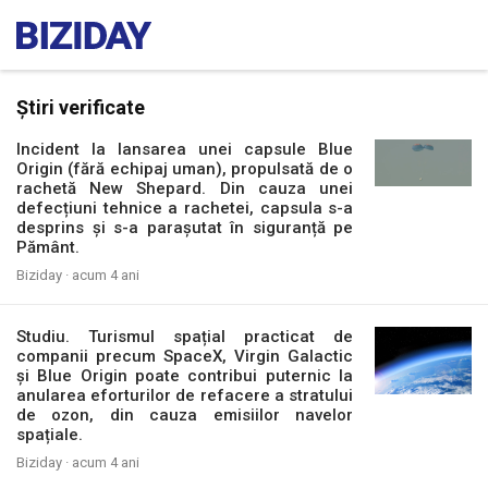
Știri verificate
Incident la lansarea unei capsule Blue
Origin (fără echipaj uman), propulsată de o
rachetă New Shepard. Din cauza unei
defecțiuni tehnice a rachetei, capsula s-a
desprins și s-a parașutat în siguranță pe
Pământ.
Biziday ·
acum 4 ani
Studiu. Turismul spațial practicat de
companii precum SpaceX, Virgin Galactic
și Blue Origin poate contribui puternic la
anularea eforturilor de refacere a stratului
de ozon, din cauza emisiilor navelor
spațiale.
Biziday ·
acum 4 ani