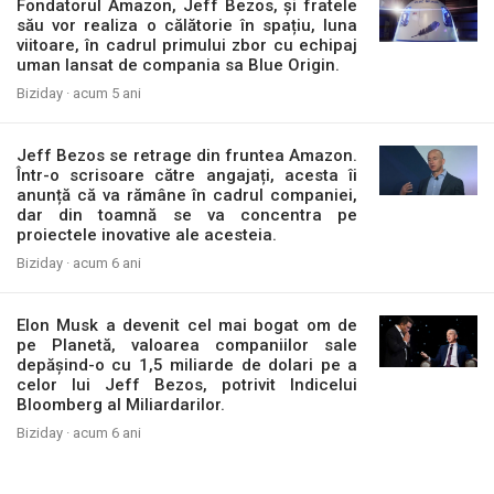
Fondatorul Amazon, Jeff Bezos, și fratele
său vor realiza o călătorie în spațiu, luna
viitoare, în cadrul primului zbor cu echipaj
uman lansat de compania sa Blue Origin.
Biziday ·
acum 5 ani
Jeff Bezos se retrage din fruntea Amazon.
Într-o scrisoare către angajați, acesta îi
anunță că va rămâne în cadrul companiei,
dar din toamnă se va concentra pe
proiectele inovative ale acesteia.
Biziday ·
acum 6 ani
Elon Musk a devenit cel mai bogat om de
pe Planetă, valoarea companiilor sale
depășind-o cu 1,5 miliarde de dolari pe a
celor lui Jeff Bezos, potrivit Indicelui
Bloomberg al Miliardarilor.
Biziday ·
acum 6 ani