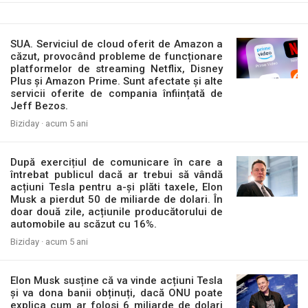
SUA. Serviciul de cloud oferit de Amazon a
căzut, provocând probleme de funcționare
platformelor de streaming Netflix, Disney
Plus și Amazon Prime. Sunt afectate și alte
servicii oferite de compania înființată de
Jeff Bezos.
Biziday ·
acum 5 ani
După exercițiul de comunicare în care a
întrebat publicul dacă ar trebui să vândă
acțiuni Tesla pentru a-și plăti taxele, Elon
Musk a pierdut 50 de miliarde de dolari. În
doar două zile, acțiunile producătorului de
automobile au scăzut cu 16%.
Biziday ·
acum 5 ani
Elon Musk susține că va vinde acțiuni Tesla
și va dona banii obținuți, dacă ONU poate
explica cum ar folosi 6 miliarde de dolari