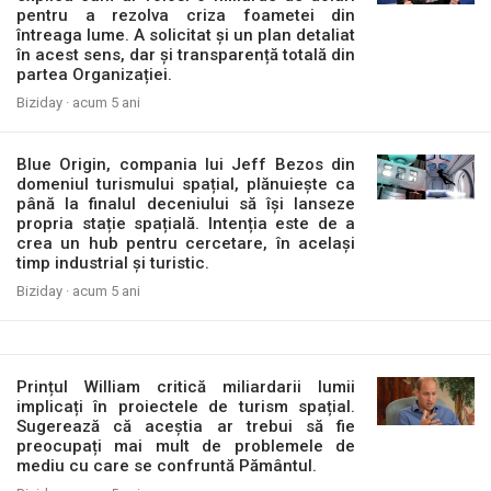
pentru a rezolva criza foametei din
întreaga lume. A solicitat și un plan detaliat
în acest sens, dar și transparență totală din
partea Organizației.
Biziday ·
acum 5 ani
Blue Origin, compania lui Jeff Bezos din
domeniul turismului spațial, plănuiește ca
până la finalul deceniului să își lanseze
propria stație spațială. Intenția este de a
crea un hub pentru cercetare, în același
timp industrial și turistic.
Biziday ·
acum 5 ani
Prințul William critică miliardarii lumii
implicați în proiectele de turism spațial.
Sugerează că aceștia ar trebui să fie
preocupați mai mult de problemele de
mediu cu care se confruntă Pământul.