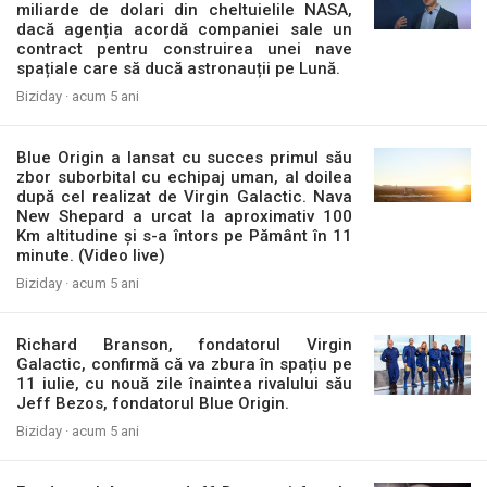
miliarde de dolari din cheltuielile NASA,
dacă agenția acordă companiei sale un
contract pentru construirea unei nave
spațiale care să ducă astronauții pe Lună.
Biziday ·
acum 5 ani
Blue Origin a lansat cu succes primul său
zbor suborbital cu echipaj uman, al doilea
după cel realizat de Virgin Galactic. Nava
New Shepard a urcat la aproximativ 100
Km altitudine și s-a întors pe Pământ în 11
minute. (Video live)
Biziday ·
acum 5 ani
Richard Branson, fondatorul Virgin
Galactic, confirmă că va zbura în spațiu pe
11 iulie, cu nouă zile înaintea rivalului său
Jeff Bezos, fondatorul Blue Origin.
Biziday ·
acum 5 ani