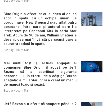
Biziday ·
acum 5 ani
Blue Origin a efectuat cu succes al doilea
zbor în spațiu cu un echipaj uman. La
bordul navei New Shepard s-au aflat patru
persoane, între care și actorul care l-a
interpretat pe Căpitanul Kirk în seria Star
Trek. Acum de 90 de ani, William Shatner a
devenit cea mai în vârstă persoană care a
zburat vreodată în spațiu.
Biziday ·
acum 5 ani
Mai mulți foști și actuali angajați ai
companiei Blue Origin îl acuză pe Jeff
Bezos că a sacrificat siguranța
personalului, în efortul de a câștiga “cursa
spațială” a miliardarilor și a creat un mediu
de muncă toxic și sexist.
Biziday ·
acum 5 ani
Jeff Bezos s-a oferit să acopere până la 2