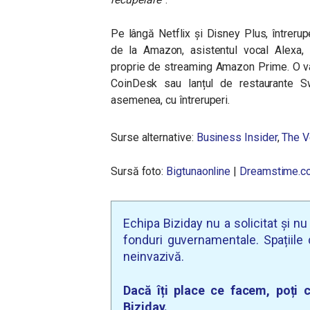
Pe lângă Netflix și Disney Plus, întrer
de la Amazon, asistentul vocal Alexa, 
proprie de streaming Amazon Prime. O var
CoinDesk sau lanțul de restaurante S
asemenea, cu întreruperi.
Surse alternative:
Business Insider
,
The V
Sursă foto:
Bigtunaonline
|
Dreamstime.c
Echipa Biziday nu a solicitat și n
fonduri guvernamentale. Spațiile d
neinvazivă.
Dacă îți place ce facem, poți c
Biziday.