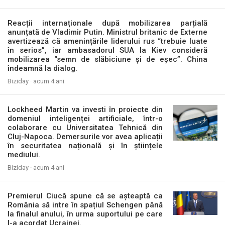
Reacții internaționale după mobilizarea parțială
anunțată de Vladimir Putin. Ministrul britanic de Externe
avertizează că amenințările liderului rus “trebuie luate
în serios”, iar ambasadorul SUA la Kiev consideră
mobilizarea “semn de slăbiciune și de eșec”. China
îndeamnă la dialog.
Biziday ·
acum 4 ani
Lockheed Martin va investi în proiecte din
domeniul inteligenței artificiale, într-o
colaborare cu Universitatea Tehnică din
Cluj-Napoca. Demersurile vor avea aplicații
în securitatea națională și în științele
mediului.
Biziday ·
acum 4 ani
Premierul Ciucă spune că se așteaptă ca
România să intre în spațiul Schengen până
la finalul anului, în urma suportului pe care
l-a acordat Ucrainei.