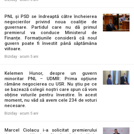
PNL și PSD se îndreaptă către încheierea
negocierilor privind noua coaliție de
guvernare. Partidul care nu dă primul
premierul va conduce Ministerul de
Finanțe. Formațiunile consideră că noul
guvern poate fi învestit până săptămâna
viitoare.
Biziday ·
acum 5 ani
Kelemen Hunor, despre un guvern
minoritar PNL – UDMR: Prima opțiune
rămâne negocierea cu USR. Nu știu pe ce
se bazează colegii noștri care spun că vom
obține voturile pentru învestire. În acest
moment, nu văd să avem cele 234 de voturi
necesare.
Biziday ·
acum 5 ani
Marcel Ciolacu i-a solicitat premierului