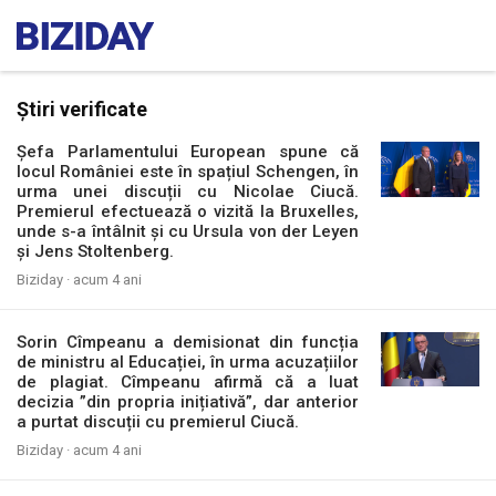
Știri verificate
Șefa Parlamentului European spune că
locul României este în spațiul Schengen, în
urma unei discuții cu Nicolae Ciucă.
Premierul efectuează o vizită la Bruxelles,
unde s-a întâlnit și cu Ursula von der Leyen
și Jens Stoltenberg.
Biziday ·
acum 4 ani
Sorin Cîmpeanu a demisionat din funcția
de ministru al Educației, în urma acuzațiilor
de plagiat. Cîmpeanu afirmă că a luat
decizia ”din propria inițiativă”, dar anterior
a purtat discuții cu premierul Ciucă.
Biziday ·
acum 4 ani