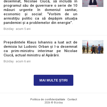
desemnat, Nicolae Ciucă, să includă în
programul său de guvernare o serie de 10
măsuri urgente în domeniul sanitar,
economic și social: “Vorbim de un
armistiţiu politic ca să depăşim situaţia
pandemiei şi a problemelor din energie”.
Biziday ·
acum 5 ani
Președintele Klaus Iohannis a luat act de
demisia lui Ludovic Orban și l-a desemnat
ca prim-ministru interimar pe Nicolae
Ciucă, actual ministru al Apărării.
Biziday ·
acum 6 ani
MAI MULTE ȘTIRI
Politica de confidențialitate
·
Contact
2026 © Biziday