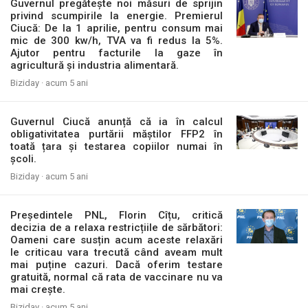
Guvernul pregătește noi măsuri de sprijin
privind scumpirile la energie. Premierul
Ciucă: De la 1 aprilie, pentru consum mai
mic de 300 kw/h, TVA va fi redus la 5%.
Ajutor pentru facturile la gaze în
agricultură și industria alimentară.
Biziday ·
acum 5 ani
Guvernul Ciucă anunță că ia în calcul
obligativitatea purtării măștilor FFP2 în
toată țara și testarea copiilor numai în
școli.
Biziday ·
acum 5 ani
Președintele PNL, Florin Cîțu, critică
decizia de a relaxa restricțiile de sărbători:
Oameni care susțin acum aceste relaxări
le criticau vara trecută când aveam mult
mai puține cazuri. Dacă oferim testare
gratuită, normal că rata de vaccinare nu va
mai crește.
Biziday ·
acum 5 ani