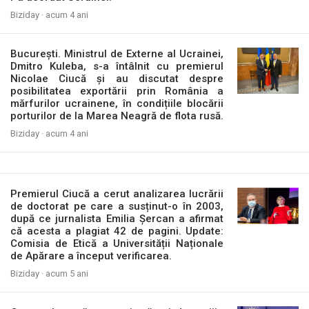
Biziday ·
acum 4 ani
București. Ministrul de Externe al Ucrainei,
Dmitro Kuleba, s-a întâlnit cu premierul
Nicolae Ciucă și au discutat despre
posibilitatea exportării prin România a
mărfurilor ucrainene, în condițiile blocării
porturilor de la Marea Neagră de flota rusă.
Biziday ·
acum 4 ani
Premierul Ciucă a cerut analizarea lucrării
de doctorat pe care a susținut-o în 2003,
după ce jurnalista Emilia Șercan a afirmat
că acesta a plagiat 42 de pagini. Update:
Comisia de Etică a Universității Naționale
de Apărare a început verificarea.
Biziday ·
acum 5 ani