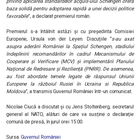
privind aplicarea standardelor acquis-ului Schengen oferă
baza solidă pentru adoptarea rapidă a unei decizii politice
favorabile
”, a declarat premierul român.
Premierul s-a întâlnit astăzi și cu președinta Comisiei
Europene, Ursula von der Leyen. Discuțiile “
s-au axat
asupra aderării României la Spațiul Schengen, stadiului
îndeplinirii recomandărilor în cadrul Mecanismului de
Cooperare și Verificare (MCV) și implementării Planului
Național de Redresare și Reziliență (PNRR). De asemenea,
au fost abordate temele legate de răspunsul Uniunii
Europene la războiul Rusiei în Ucraina si Republica
Moldova
”, a transmis Guvernul României într-un comunicat.
Nicolae Ciucă a discutat și cu Jens Stoltenberg, secretarul
general al NATO, alături de care va susține o declarație
comună de presă, în jurul orei 15:00.
Sursa:
Guvernul României