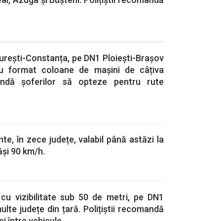
urești-Constanța, pe DN1 Ploiești-Brașov
au format coloane de mașini de câțiva
mandă șoferilor să opteze pentru rute
e, în zece județe, valabil până astăzi la
ăși 90 km/h.
 cu vizibilitate sub 50 de metri, pe DN1
ulte județe din țară. Polițiștii recomandă
i între vehicule.