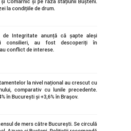
i și Comarnic și pe raza stațiunii Bușteni.
ei la condițiile de drum.
ă de Integritate anunță că șapte aleși
și consilieri, au fost descoperiți în
au conflict de interese.
rtamentelor la nivel național au crescut cu
nului, comparativ cu lunile precedente.
% în București și +3,6% în Brașov.
ensul de mers către București. Se circulă
al, Azuga și Bușteni. Polițiștii recomandă