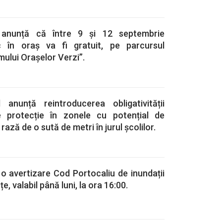
l anunță că între 9 și 12 septembrie
ic în oraș va fi gratuit, pe parcursul
mului Orașelor Verzi”.
 anunță reintroducerea obligativității
de protecție în zonele cu potențial de
rază de o sută de metri în jurul școlilor.
 o avertizare Cod Portocaliu de inundații
țe, valabil până luni, la ora 16:00.