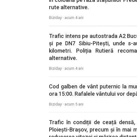
rute alternative.
Biziday ·
acum 4 ani
Trafic intens pe autostrada A2 Buc
și pe DN7 Sibiu-Pitești, unde s-
kilometri. Poliția Rutieră reco
alternative.
Biziday ·
acum 4 ani
Cod galben de vânt puternic la munt
ora 15:00. Rafalele vântului vor dep
Biziday ·
acum 5 ani
Trafic în condiții de ceață densă,
Ploiești-Brașov, precum și în mai m
reducerea vitezei și mărirea distanțe