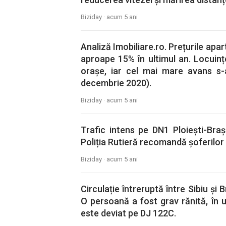
Biziday ·
acum 5 ani
Analiză Imobiliare.ro. Prețurile apa
aproape 15% în ultimul an. Locuinț
orașe, iar cel mai mare avans s-
decembrie 2020).
Biziday ·
acum 5 ani
Trafic intens pe DN1 Ploiești-Bra
Poliția Rutieră recomandă șoferilor
Biziday ·
acum 5 ani
Circulație întreruptă între Sibiu și B
O persoană a fost grav rănită, în u
este deviat pe DJ 122C.