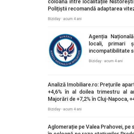
coloană între localitățile Nistoreșt
Polițiștii recomandă adaptarea vitez
Biziday ·
acum 4 ani
Agenția Național
locali, primari 
incompatibilitate s
Biziday ·
acum 4 ani
Analiză Imobiliare.ro: Prețurile apa
+4,6% în al doilea trimestru al a
Majorări de +7,2% în Cluj-Napoca, +4
Biziday ·
acum 4 ani
Aglomerație pe Valea Prahovei, pe s
în coloană pe raza stațiunilor Prede