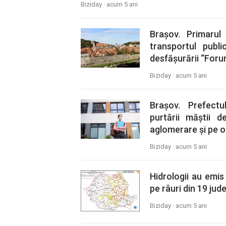
Biziday ·
acum 5 ani
Brașov. Primaru
transportul publ
desfășurării “Foru
Biziday ·
acum 5 ani
Brașov. Prefectul
purtării măștii 
aglomerare și pe o 
Biziday ·
acum 5 ani
Hidrologii au emis
pe râuri din 19 jude
Biziday ·
acum 5 ani