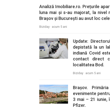
Analiză Imobiliare.ro. Prețurile ap
luna mai și s-au majorat, la nivel 
Brașov și București au avut loc cele
Biziday ·
acum 5 ani
Update: Director
depistată la un l
indiană Covid est
contact direct c
localitatea Bod.
Biziday ·
acum 5 ani
Brașov. Primăr
evenimente pentru
3 mai – 21 iunie, 
Pfizer.