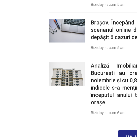
Biziday ·
acum 5 ani
Brașov. Începând d
scenariul online 
depășit 6 cazuri de
Biziday ·
acum 5 ani
Analiză Imobili
București au cr
noiembrie și cu 0,8
indicele s-a menț
începutul anului 
orașe.
Biziday ·
acum 6 ani
MAI 