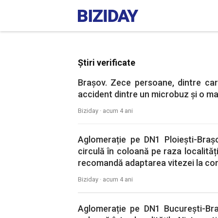
Știri verificate
Brașov. Zece persoane, dintre care
accident dintre un microbuz şi o ma
Biziday ·
acum 4 ani
Aglomerație pe DN1 Ploiești-Braș
circulă în coloană pe raza localității
recomandă adaptarea vitezei la cond
Biziday ·
acum 4 ani
Aglomerație pe DN1 București-Bra