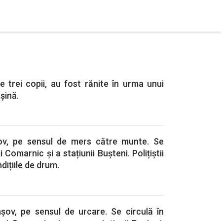
 trei copii, au fost rănite în urma unui
şină.
ov, pe sensul de mers către munte. Se
 Comarnic și a stațiunii Bușteni. Polițiștii
ițiile de drum.
șov, pe sensul de urcare. Se circulă în