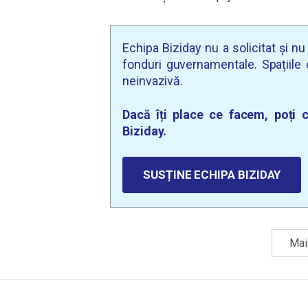
Echipa Biziday nu a solicitat și n
fonduri guvernamentale. Spațiile d
neinvazivă.
Dacă îți place ce facem, poți c
Biziday.
SUSȚINE ECHIPA BIZIDAY
Mai 