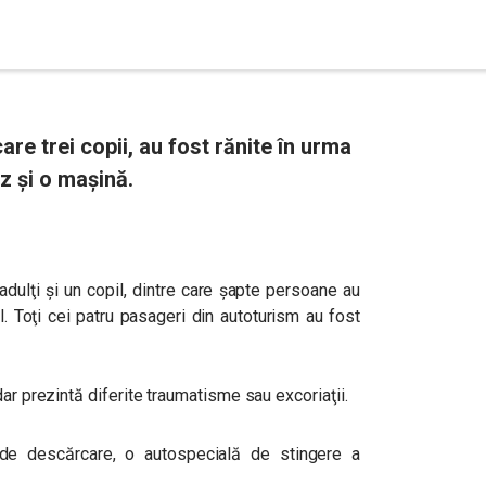
re trei copii, au fost rănite în urma
z şi o maşină.
adulţi şi un copil, dintre care şapte persoane au
ul. Toţi cei patru pasageri din autoturism au fost
ar prezintă diferite traumatisme sau excoriaţii.
j de descărcare, o autospecială de stingere a