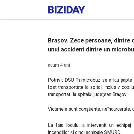
Brașov. Zece persoane, dintre ca
unui accident dintre un microbu
acum 4 ani
Potrivit DSU, în microbuz se aflau şapte 
fost transportate la spital, inclusiv copil
transportaţi la spitalul judeţean Braşov.
Victimele sunt conştiente, neîncarcerate, d
La faţa locului a intervenit un echipa
incendiilor şi cinci echipaje SMURD.