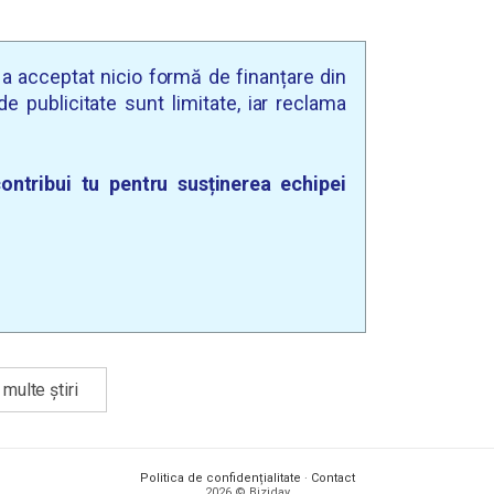
u a acceptat nicio formă de finanțare din
e publicitate sunt limitate, iar reclama
ontribui tu pentru susținerea echipei
multe știri
Politica de confidențialitate
·
Contact
2026 © Biziday