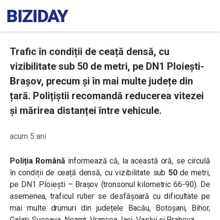
Trafic în condiții de ceață densă, cu
vizibilitate sub 50 de metri, pe DN1 Ploiești-
Brașov, precum și în mai multe județe din
țară. Polițiștii recomandă reducerea vitezei
și mărirea distanței între vehicule.
acum 5 ani
Poliția Română
informează că, la această oră, se circulă
în condiții de ceață densă, cu vizibilitate sub
50
de metri,
pe DN1 Ploiești – Brașov (tronsonul kilometric 66-90). De
asemenea, traficul rutier se desfășoară cu dificultate pe
mai multe drumuri din județele Bacău, Botoșani, Bihor,
Galați, Suceava, Neamț, Vrancea, Iași, Vaslui și Prahova.