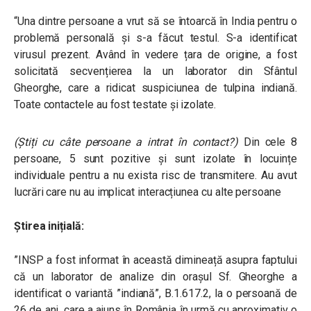
“Una dintre persoane a vrut să se întoarcă în India pentru o
problemă personală și s-a făcut testul. S-a identificat
virusul prezent. Având în vedere țara de origine, a fost
solicitată secvențierea la un laborator din Sfântul
Gheorghe, care a ridicat suspiciunea de tulpina indiană.
Toate contactele au fost testate și izolate.
(Știți cu câte persoane a intrat în contact?)
Din cele 8
persoane, 5 sunt pozitive și sunt izolate în locuințe
individuale pentru a nu exista risc de transmitere. Au avut
lucrări care nu au implicat interacțiunea cu alte persoane
Știrea inițială:
”INSP a fost informat în această dimineață asupra faptului
că un laborator de analize din orașul Sf. Gheorghe a
identificat o variantă ”indiană”, B.1.617.2, la o persoană de
26 de ani, care a ajuns în România în urmă cu aproximativ o