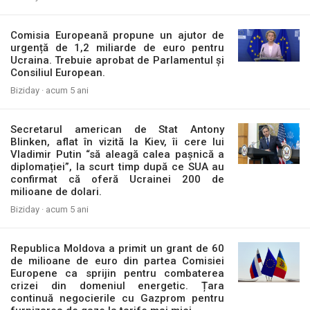
Comisia Europeană propune un ajutor de
urgență de 1,2 miliarde de euro pentru
Ucraina. Trebuie aprobat de Parlamentul și
Consiliul European.
Biziday ·
acum 5 ani
Secretarul american de Stat Antony
Blinken, aflat în vizită la Kiev, îi cere lui
Vladimir Putin “să aleagă calea pașnică a
diplomației”, la scurt timp după ce SUA au
confirmat că oferă Ucrainei 200 de
milioane de dolari.
Biziday ·
acum 5 ani
Republica Moldova a primit un grant de 60
de milioane de euro din partea Comisiei
Europene ca sprijin pentru combaterea
crizei din domeniul energetic. Țara
continuă negocierile cu Gazprom pentru