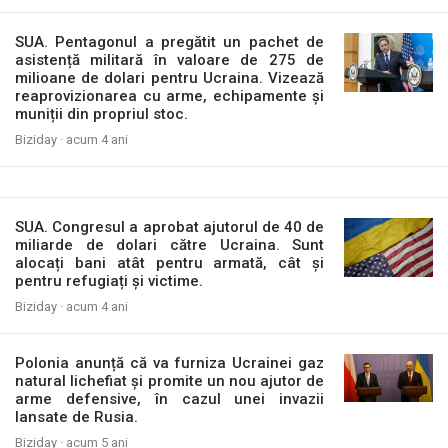
SUA. Pentagonul a pregătit un pachet de
asistență militară în valoare de 275 de
milioane de dolari pentru Ucraina. Vizează
reaprovizionarea cu arme, echipamente și
muniții din propriul stoc.
Biziday ·
acum 4 ani
SUA. Congresul a aprobat ajutorul de 40 de
miliarde de dolari către Ucraina. Sunt
alocați bani atât pentru armată, cât și
pentru refugiați și victime.
Biziday ·
acum 4 ani
Polonia anunță că va furniza Ucrainei gaz
natural lichefiat și promite un nou ajutor de
arme defensive, în cazul unei invazii
lansate de Rusia.
Biziday ·
acum 5 ani