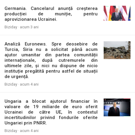
Germania. Cancelarul anunță creșterea
producției de muniție, pentru
aprovizionarea Ucrainei.
Biziday ·
acum 3 ani
Analiză Euronews. Spre deosebire de
Turcia, Siria nu a solicitat până acum
ajutor umanitar din partea comunității
internaționale, după cutremurele din
ultimele zile, și nici nu dispune de nicio
instituție pregătită pentru astfel de situații
de urgență.
Biziday ·
acum 4 ani
Ungaria a blocat ajutorul financiar în
valoare de 19 miliarde de euro oferit
Ucrainei de către UE, în contextul
incertitudinilor privind fondurile oferite
Ungariei prin PNRR.
Biziday ·
acum 4 ani