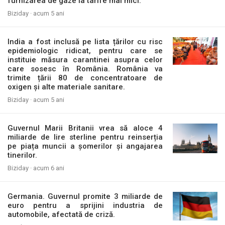
furnizarea de gaze la tarife mai mici.
Biziday ·
acum 5 ani
India a fost inclusă pe lista țărilor cu risc
epidemiologic ridicat, pentru care se
instituie măsura carantinei asupra celor
care sosesc în România. România va
trimite țării 80 de concentratoare de
oxigen și alte materiale sanitare.
Biziday ·
acum 5 ani
Guvernul Marii Britanii vrea să aloce 4
miliarde de lire sterline pentru reinserția
pe piața muncii a șomerilor și angajarea
tinerilor.
Biziday ·
acum 6 ani
Germania. Guvernul promite 3 miliarde de
euro pentru a sprijini industria de
automobile, afectată de criză.