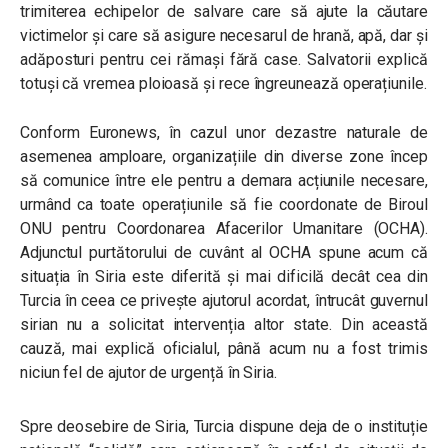
trimiterea echipelor de salvare care să ajute la căutare
victimelor și care să asigure necesarul de hrană, apă, dar și
adăposturi pentru cei rămași fără case. Salvatorii explică
totuși că vremea ploioasă și rece îngreunează operațiunile.
Conform Euronews, în cazul unor dezastre naturale de
asemenea amploare, organizațiile din diverse zone încep
să comunice între ele pentru a demara acțiunile necesare,
urmând ca toate operațiunile să fie coordonate de Biroul
ONU pentru Coordonarea Afacerilor Umanitare (OCHA).
Adjunctul purtătorului de cuvânt al OCHA spune acum că
situația în Siria este diferită și mai dificilă decât cea din
Turcia în ceea ce privește ajutorul acordat, întrucât guvernul
sirian nu a solicitat intervenția altor state. Din această
cauză, mai explică oficialul, până acum nu a fost trimis
niciun fel de ajutor de urgență în Siria.
Spre deosebire de Siria, Turcia dispune deja de o instituție