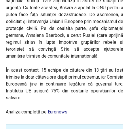
națională “solidă” care acționează în astfel de situații de
urgență. Cu toate acestea, Ankara a apelat la ONU pentru a
putea face față situației dezastruoase. De asemenea, a
solicitat și intervenția Uniunii Europene prin mecanismul de
protecție civilă. Pe de cealaltă parte, șefa diplomaţiei
germane, Annalena Baerbock, a cerut Rusiei (care sprijină
regimul sirian în lupta împotriva grupărilor rebele și
teroriste) să convingă Siria să accepte ajutoarele
umanitare trimise de comunitate internațională.
În acest context, 15 echipe de căutare din 13 țări au fost
trimise la doar câteva ore după primul cutremur, iar Comisia
Europeană ține în continuare legătura că guvernul turc.
Instituția UE asigură 75% din costurile operațiunilor de
salvare.
Analiza completă pe
Euronews