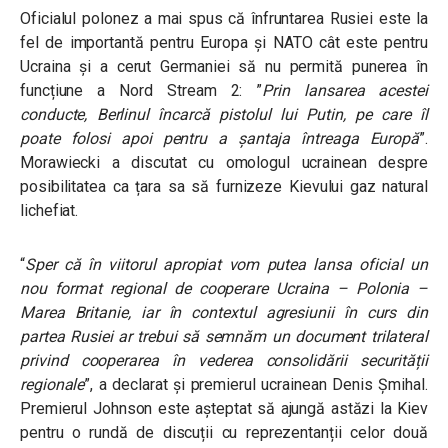
Oficialul polonez a mai spus că înfruntarea Rusiei este la
fel de importantă pentru Europa și NATO cât este pentru
Ucraina și a cerut Germaniei să nu permită punerea în
funcțiune a Nord Stream 2:
”
Prin lansarea acestei
conducte, Berlinul încarcă pistolul lui Putin, pe care îl
poate folosi apoi pentru a șantaja întreaga Europă
”
.
Morawiecki a discutat cu omologul ucrainean despre
posibilitatea ca țara sa să furnizeze Kievului gaz natural
lichefiat.
“
Sper că în viitorul apropiat vom putea lansa oficial un
nou format regional de cooperare Ucraina – Polonia –
Marea Britanie, iar în contextul agresiunii în curs din
partea Rusiei ar trebui să semnăm un document trilateral
privind cooperarea în vederea consolidării securității
regionale
”
, a declarat și premierul ucrainean Denis Șmihal.
Premierul Johnson este așteptat să ajungă astăzi la Kiev
pentru o rundă de discuții cu reprezentanții celor două