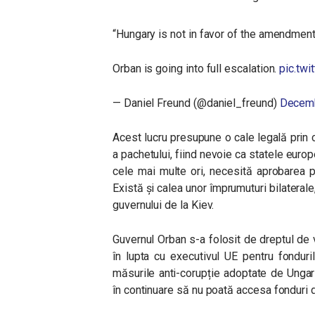
“Hungary is not in favor of the amendment o
Orban is going into full escalation.
pic.tw
— Daniel Freund (@daniel_freund)
Decemb
Acest lucru presupune o cale legală prin 
a pachetului, fiind nevoie ca statele euro
cele mai multe ori, necesită aprobarea p
Există și calea unor împrumuturi bilaterale
guvernului de la Kiev.
Guvernul Orban s-a folosit de dreptul de v
în lupta cu executivul UE pentru fondu
măsurile anti-corupție adoptate de Ungari
în continuare să nu poată accesa fonduri d