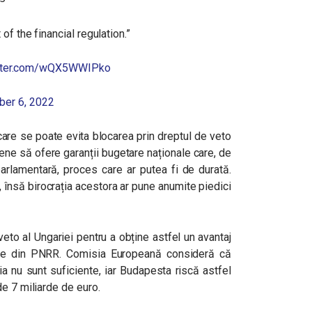
f the financial regulation.”
itter.com/wQX5WWIPko
er 6, 2022
care se poate evita blocarea prin dreptul de veto
pene să ofere garanții bugetare naționale care, de
arlamentară, proces care ar putea fi de durată.
, însă birocrația acestora ar pune anumite piedici
eto al Ungariei pentru a obține astfel un avantaj
rile din PNRR. Comisia Europeană consideră că
a nu sunt suficiente, iar Budapesta riscă astfel
e 7 miliarde de euro.