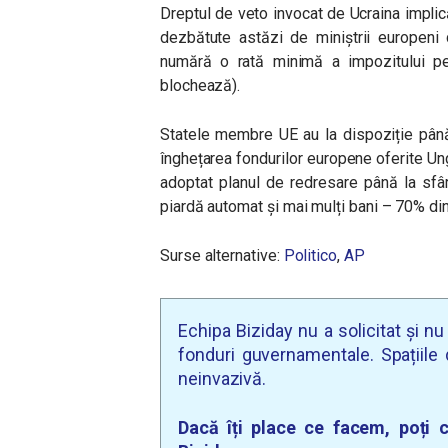
Dreptul de veto invocat de Ucraina implic
dezbătute astăzi de miniștrii europeni
numără o rată minimă a impozitului p
blochează).
Statele membre UE au la dispoziție pân
înghețarea fondurilor europene oferite Ung
adoptat planul de redresare până la sfâr
piardă automat și mai mulți bani – 70% din
Surse alternative:
Politico
,
AP
Echipa Biziday nu a solicitat și n
fonduri guvernamentale. Spațiile d
neinvazivă.
Dacă îți place ce facem, poți c