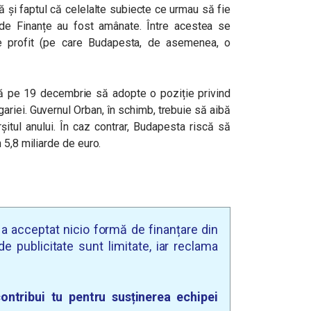
ă și faptul că celelalte subiecte ce urmau să fie
 de Finanțe au fost amânate. Între acestea se
e profit (pe care Budapesta, de asemenea, o
ă pe 19 decembrie să adopte o poziție privind
ariei. Guvernul Orban, în schimb, trebuie să aibă
șitul anului. În caz contrar, Budapesta riscă să
 5,8 miliarde de euro.
u a acceptat nicio formă de finanțare din
e publicitate sunt limitate, iar reclama
ontribui tu pentru susținerea echipei