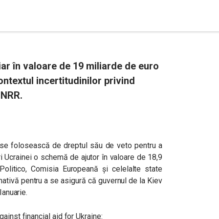
iar în valoare de 19 miliarde de euro
ontextul incertitudinilor privind
 PNRR.
 se folosească de dreptul său de veto pentru a
ri Ucrainei o schemă de ajutor în valoare de 18,9
 Politico, Comisia Europeană și celelalte state
ativă pentru a se asigură că guvernul de la Kiev
Ianuarie.
ainst financial aid for Ukraine: