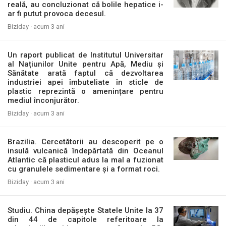
reală, au concluzionat că bolile hepatice i-
ar fi putut provoca decesul.
Biziday ·
acum 3 ani
Un raport publicat de Institutul Universitar
al Națiunilor Unite pentru Apă, Mediu și
Sănătate arată faptul că dezvoltarea
industriei apei îmbuteliate în sticle de
plastic reprezintă o amenințare pentru
mediul înconjurător.
Biziday ·
acum 3 ani
Brazilia. Cercetătorii au descoperit pe o
insulă vulcanică îndepărtată din Oceanul
Atlantic că plasticul adus la mal a fuzionat
cu granulele sedimentare și a format roci.
Biziday ·
acum 3 ani
Studiu. China depășește Statele Unite la 37
din 44 de capitole referitoare la