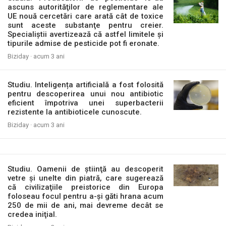
ascuns autorităţilor de reglementare ale
UE nouă cercetări care arată cât de toxice
sunt aceste substanţe pentru creier.
Specialiştii avertizează că astfel limitele şi
tipurile admise de pesticide pot fi eronate.
Biziday ·
acum 3 ani
Studiu. Inteligența artificială a fost folosită
pentru descoperirea unui nou antibiotic
eficient împotriva unei superbacterii
rezistente la antibioticele cunoscute.
Biziday ·
acum 3 ani
Studiu. Oamenii de ştiinţă au descoperit
vetre şi unelte din piatră, care sugerează
că civilizaţiile preistorice din Europa
foloseau focul pentru a-şi găti hrana acum
250 de mii de ani, mai devreme decât se
credea iniţial.