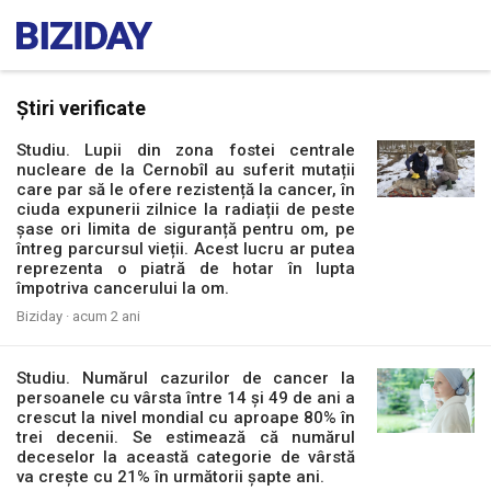
Știri verificate
Studiu. Lupii din zona fostei centrale
nucleare de la Cernobîl au suferit mutații
care par să le ofere rezistență la cancer, în
ciuda expunerii zilnice la radiații de peste
șase ori limita de siguranță pentru om, pe
întreg parcursul vieții. Acest lucru ar putea
reprezenta o piatră de hotar în lupta
împotriva cancerului la om.
Biziday ·
acum 2 ani
Studiu. Numărul cazurilor de cancer la
persoanele cu vârsta între 14 și 49 de ani a
crescut la nivel mondial cu aproape 80% în
trei decenii. Se estimează că numărul
deceselor la această categorie de vârstă
va creşte cu 21% în următorii şapte ani.