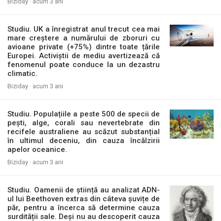
Biziday ·
acum 3 ani
Studiu. UK a înregistrat anul trecut cea mai
mare creștere a numărului de zboruri cu
avioane private (+75%) dintre toate țările
Europei. Activiștii de mediu avertizează că
fenomenul poate conduce la un dezastru
climatic.
Biziday ·
acum 3 ani
Studiu. Populațiile a peste 500 de specii de
pești, alge, corali sau nevertebrate din
recifele australiene au scăzut substanțial
în ultimul deceniu, din cauza încălzirii
apelor oceanice.
Biziday ·
acum 3 ani
Studiu. Oamenii de știință au analizat ADN-
ul lui Beethoven extras din câteva șuvițe de
păr, pentru a încerca să determine cauza
surdității sale. Deși nu au descoperit cauza