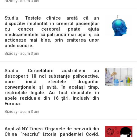
Biziday ·
acum 3 ani
Studiu. Testele clinice arată că un
dispozitiv implantat în creierul pacienților
cu cancer cerebral poate ajuta
medicamentele să pătrundă mai ușor și să
acționeze mai bine, prin emiterea unor
unde sonore.
Biziday ·
acum 3 ani
Studiu. Cercetătorii australieni au
descoperit 18 noi substanțe psihoactive,
care imită efectele drogurilor
convenționale și evită, în același timp,
restricțiile legale. Au fost depistate în
apele reziduale din 16 ţări, inclusiv din
Europa.
Biziday ·
acum 3 ani
Analiză NY Times. Organele de cenzură din
China “rescriu” istoria pandemiei Covid.