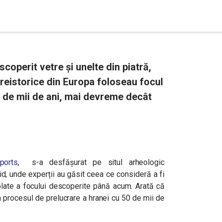
coperit vetre şi unelte din piatră,
preistorice din Europa foloseau focul
 de mii de ani, mai devreme decât
ports
, s-a desfășurat pe situl arheologic
id, unde experții au găsit ceea ce consideră a fi
rolate a focului descoperite până acum. Arată că
l în procesul de prelucrare a hranei cu 50 de mii de