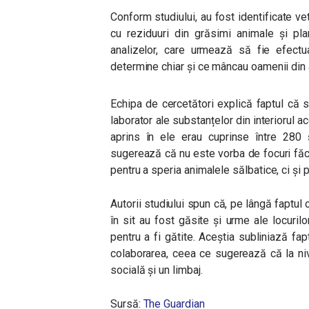
Conform studiului, au fost identificate ve
cu reziduuri din grăsimi animale şi pla
analizelor, care urmează să fie efect
determine chiar și ce mâncau oamenii din
Echipa de cercetători explică faptul că s
laborator ale substanțelor din interiorul a
aprins în ele erau cuprinse între 280
sugerează că nu este vorba de focuri făcu
pentru a speria animalele sălbatice, ci și 
Autorii studiului spun că, pe lângă faptul 
în sit au fost găsite și urme ale locuril
pentru a fi gătite. Aceștia subliniază fa
colaborarea, ceea ce sugerează că la niv
socială și un limbaj.
Sursă:
The Guardian