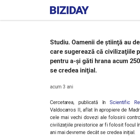
Studiu. Oamenii de ştiinţă au des
care sugerează că civilizaţiile 
pentru a-şi găti hrana acum 250
se credea iniţial.
acum 3 ani
Cercetarea, publicată în
Scientific Re
Valdocarros II, aflat în apropiere de Madr
cele mai vechi dovezi ale folosirii cont
civilizațiile preistorice ar fi folosit focu
ani mai devreme decât se credea inițial.