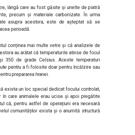
tre, lângă care au fost găsite și unelte de piatră
nte, precum şi materiale carbonizate. În urma
uate asupra acestora, este de așteptat să se
 acea perioadă.
itul conținea mai multe vetre și că analizele de
cestora au arătat că temperaturile atinse de focul
 și 350 de grade Celsius. Aceste temperaturi
te pentru a fi folosite doar pentru încălzire sau
pentru prepararea hranei.
că exista un loc special dedicat focului controlat,
or în care animalele erau ucise și apoi pregătite
ptul că, pentru astfel de operațiuni era necesară
elul comunităților exista și o anumită structură