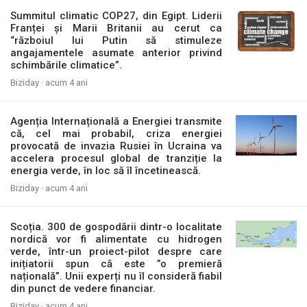
Summitul climatic COP27, din Egipt. Liderii
Franței și Marii Britanii au cerut ca
“războiul lui Putin să stimuleze
angajamentele asumate anterior privind
schimbările climatice”.
Biziday ·
acum 4 ani
Agenția Internațională a Energiei transmite
că, cel mai probabil, criza energiei
provocată de invazia Rusiei în Ucraina va
accelera procesul global de tranziție la
energia verde, în loc să îl încetinească.
Biziday ·
acum 4 ani
Scoția. 300 de gospodării dintr-o localitate
nordică vor fi alimentate cu hidrogen
verde, într-un proiect-pilot despre care
inițiatorii spun că este ”o premieră
națională”. Unii experți nu îl consideră fiabil
din punct de vedere financiar.
Biziday ·
acum 4 ani