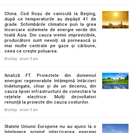
China. Cod Roșu de caniculă la Beijing,
după ce temperaturile au depășit 41 de
grade. Schimbările climatice pun la grea
încercare sistemele de energie verde din
toată Asia. Din cauza vremii imprevizibile,
producătorii sunt nevoiți să pornească și
mai multe centrale pe gaze și cărbune,
ceea ce crește poluarea.
Biziday ·
acum 3 ani
Analiză FT. Proiectele din domeniul
energiei regenerabile întâmpină întârzieri
îndelungate, chiar și de un deceniu, din
cauza lipsei infrastructurii de conectare la
rețelele electrice. Mulți dezvoltatori
renunță la proiecte din cauza costurilor.
Biziday ·
acum 3 ani
Statele Uniunii Europene nu au ajuns la o
înţelegere privind interzicerea energiei