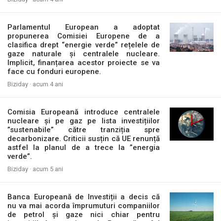
Parlamentul European a adoptat
propunerea Comisiei Europene de a
clasifica drept “energie verde” rețelele de
gaze naturale și centralele nucleare.
Implicit, finanțarea acestor proiecte se va
face cu fonduri europene.
Biziday ·
acum 4 ani
Comisia Europeană introduce centralele
nucleare și pe gaz pe lista investițiilor
”sustenabile” către tranziția spre
decarbonizare. Criticii susțin că UE renunță
astfel la planul de a trece la ”energia
verde”.
Biziday ·
acum 5 ani
Banca Europeană de Investiții a decis că
nu va mai acorda împrumuturi companiilor
de petrol și gaze nici chiar pentru