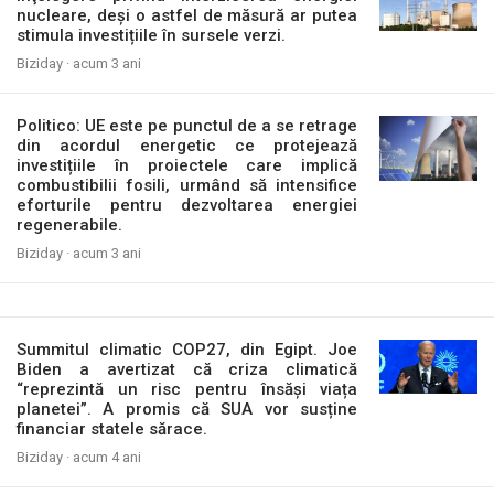
nucleare, deși o astfel de măsură ar putea
stimula investițiile în sursele verzi.
Biziday ·
acum 3 ani
Politico: UE este pe punctul de a se retrage
din acordul energetic ce protejează
investițiile în proiectele care implică
combustibilii fosili, urmând să intensifice
eforturile pentru dezvoltarea energiei
regenerabile.
Biziday ·
acum 3 ani
Summitul climatic COP27, din Egipt. Joe
Biden a avertizat că criza climatică
“reprezintă un risc pentru însăși viața
planetei”. A promis că SUA vor susține
financiar statele sărace.
Biziday ·
acum 4 ani