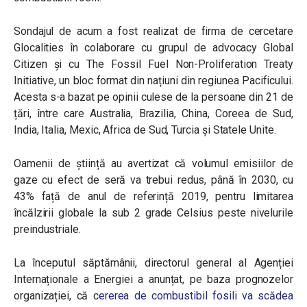
Sondajul de acum a fost realizat de firma de cercetare
Glocalities în colaborare cu grupul de advocacy Global
Citizen și cu The Fossil Fuel Non-Proliferation Treaty
Initiative, un bloc format din națiuni din regiunea Pacificului.
Acesta s-a bazat pe opinii culese de la persoane din 21 de
țări, între care Australia, Brazilia, China, Coreea de Sud,
India, Italia, Mexic, Africa de Sud, Turcia și Statele Unite.
Oamenii de știință au avertizat că volumul emisiilor de
gaze cu efect de seră va trebui redus, până în 2030, cu
43% față de anul de referință 2019, pentru limitarea
încălzirii globale la sub 2 grade Celsius peste nivelurile
preindustriale.
La începutul săptămânii, directorul general al Agenției
Internaționale a Energiei a anunțat, pe baza prognozelor
organizației, că c
ererea de combustibil fosili va scădea