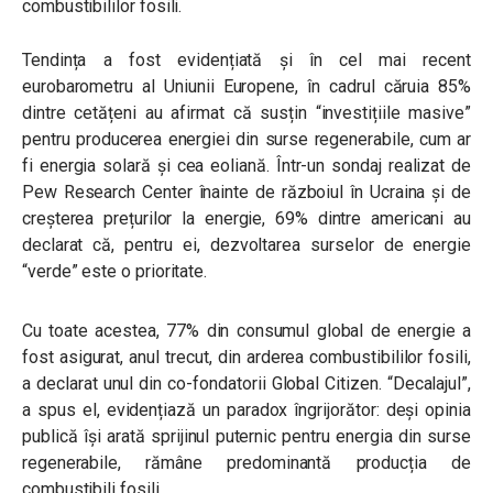
combustibililor fosili.
Tendința a fost evidențiată și în cel mai recent
eurobarometru al Uniunii Europene, în cadrul căruia 85%
dintre cetățeni au afirmat că susțin “investițiile masive”
pentru producerea energiei din surse regenerabile, cum ar
fi energia solară și cea eoliană. Într-un sondaj realizat de
Pew Research Center înainte de războiul în Ucraina și de
creșterea prețurilor la energie, 69% dintre americani au
declarat că, pentru ei, dezvoltarea surselor de energie
“verde” este o prioritate.
Cu toate acestea, 77% din consumul global de energie a
fost asigurat, anul trecut, din arderea combustibililor fosili,
a declarat unul din co-fondatorii Global Citizen. “Decalajul”,
a spus el, evidențiază un paradox îngrijorător: deși opinia
publică își arată sprijinul puternic pentru energia din surse
regenerabile, rămâne predominantă producția de
combustibili fosili.