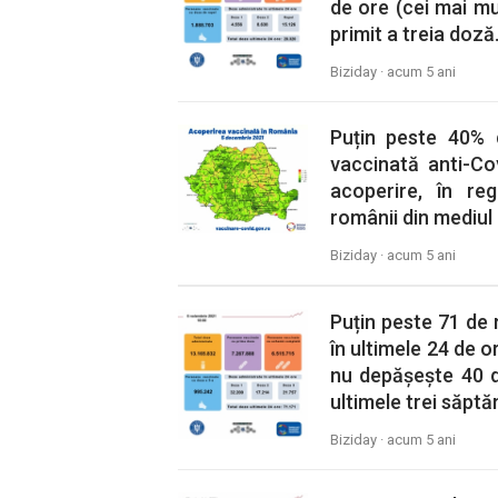
de ore (cei mai mu
primit a treia doză
Biziday ·
acum 5 ani
Puțin peste 40% 
vaccinată anti-Co
acoperire, în re
românii din mediul 
Biziday ·
acum 5 ani
Puțin peste 71 de 
în ultimele 24 de 
nu depășește 40 d
ultimele trei săptă
Biziday ·
acum 5 ani