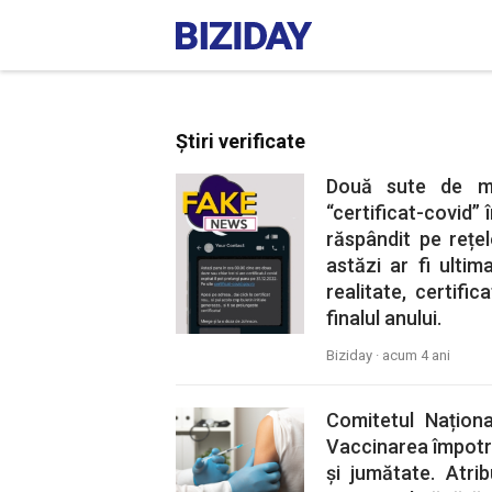
Știri verificate
Două sute de mi
“certificat-covid” 
răspândit pe rețel
astăzi ar fi ultim
realitate, certifi
finalul anului.
Biziday ·
acum 4 ani
Comitetul Naționa
Vaccinarea împotr
și jumătate. Atrib