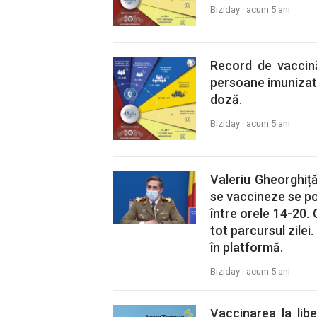
Biziday ·
acum 5 ani
Record de vaccină
persoane imunizate
doză.
Biziday ·
acum 5 ani
Valeriu Gheorghiță
se vaccineze se po
între orele 14-20.
tot parcursul zilei.
în platformă.
Biziday ·
acum 5 ani
Vaccinarea la li