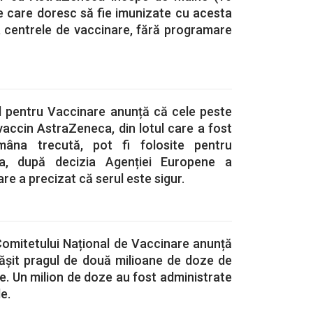
le care doresc să fie imunizate cu acesta
a centrele de vaccinare, fără programare
l pentru Vaccinare anunță că cele peste
accin AstraZeneca, din lotul care a fost
mâna trecută, pot fi folosite pentru
ra, după decizia Agenției Europene a
re a precizat că serul este sigur.
Comitetului Național de Vaccinare anunță
șit pragul de două milioane de doze de
e. Un milion de doze au fost administrate
le.