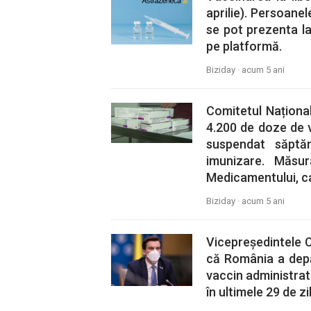
aprilie). Persoane
se pot prezenta l
pe platformă.
Biziday ·
acum 5 ani
Comitetul Naționa
4.200 de doze de v
suspendat săptă
imunizare. Măsu
Medicamentului, ca
Biziday ·
acum 5 ani
Vicepreședintele 
că România a depă
vaccin administrat
în ultimele 29 de zi