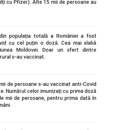
lți cu Pfizer). Alte 15 mii de persoane au
.
din populația totală a României a fost
vid cu cel puțin o doză. Cea mai slabă
giunea Moldovei. Doar un sfert dintre
rural s-au vaccinat.
mii de persoane s-au vaccinat anti-Covid
ore. Numărul celor imunizați cu prima doză
e mii de persoane, pentru prima dată în
mâni.