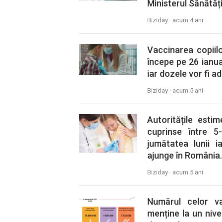
Ministerul Sănătăți
Biziday ·
acum 4 ani
Vaccinarea copiilo
începe pe 26 ianua
iar dozele vor fi a
Biziday ·
acum 5 ani
Autoritățile esti
cuprinse între 5
jumătatea lunii 
ajunge în România.
Biziday ·
acum 5 ani
Numărul celor v
menține la un nive