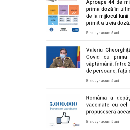
Aproape 44 de mii
prima doză în ult
de la mijlocul lun
primit a treia doză
Biziday ·
acum 5 ani
Valeriu Gheorghiț
Covid cu prima
săptămână. Între 2
de persoane, față 
Biziday ·
acum 5 ani
România a depăș
vaccinate cu cel p
propuseseră aceast
Biziday ·
acum 5 ani