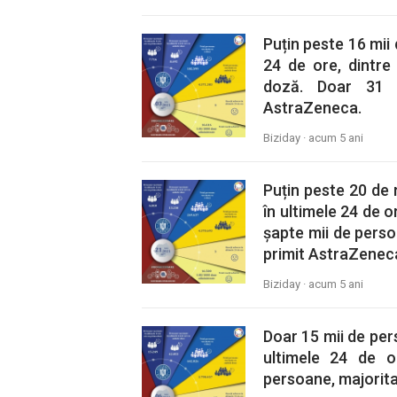
Puțin peste 16 mii
24 de ore, dintre
doză. Doar 31 
AstraZeneca.
Biziday ·
acum 5 ani
Puțin peste 20 de 
în ultimele 24 de o
șapte mii de pers
primit AstraZenec
Biziday ·
acum 5 ani
Doar 15 mii de per
ultimele 24 de o
persoane, majorita