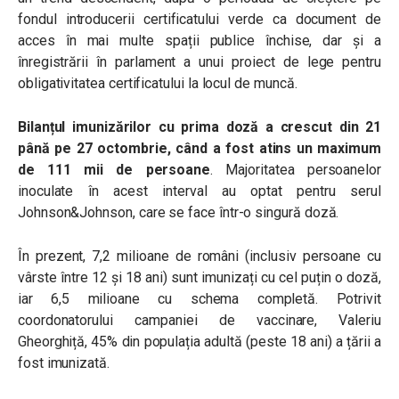
fondul introducerii certificatului verde ca document de
acces în mai multe spații publice închise, dar și a
înregistrării în parlament a unui proiect de lege pentru
obligativitatea certificatului la locul de muncă.
Bilanțul imunizărilor cu prima doză a crescut din 21
până pe 27 octombrie, când a fost atins un maximum
de 111 mii de persoane
. Majoritatea persoanelor
inoculate în acest interval au optat pentru serul
Johnson&Johnson, care se face într-o singură doză.
În prezent, 7,2 milioane de români (inclusiv persoane cu
vârste între 12 și 18 ani) sunt imunizați cu cel puțin o doză,
iar 6,5 milioane cu schema completă. Potrivit
coordonatorului campaniei de vaccinare, Valeriu
Gheorghiță, 45% din populația adultă (peste 18 ani) a țării a
fost imunizată.