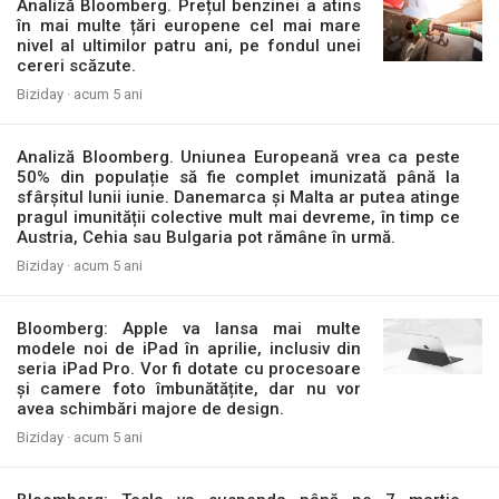
Analiză Bloomberg. Prețul benzinei a atins
în mai multe țări europene cel mai mare
nivel al ultimilor patru ani, pe fondul unei
cereri scăzute.
Biziday ·
acum 5 ani
Analiză Bloomberg. Uniunea Europeană vrea ca peste
50% din populație să fie complet imunizată până la
sfârșitul lunii iunie. Danemarca și Malta ar putea atinge
pragul imunității colective mult mai devreme, în timp ce
Austria, Cehia sau Bulgaria pot rămâne în urmă.
Biziday ·
acum 5 ani
Bloomberg: Apple va lansa mai multe
modele noi de iPad în aprilie, inclusiv din
seria iPad Pro. Vor fi dotate cu procesoare
și camere foto îmbunătățite, dar nu vor
avea schimbări majore de design.
Biziday ·
acum 5 ani