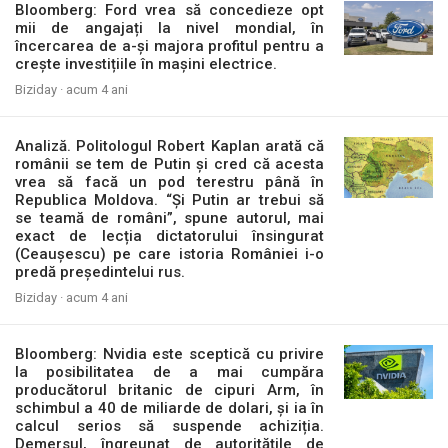
Bloomberg: Ford vrea să concedieze opt
mii de angajați la nivel mondial, în
încercarea de a-și majora profitul pentru a
crește investițiile în mașini electrice.
Biziday ·
acum 4 ani
Analiză. Politologul Robert Kaplan arată că
românii se tem de Putin și cred că acesta
vrea să facă un pod terestru până în
Republica Moldova. “Și Putin ar trebui să
se teamă de români”, spune autorul, mai
exact de lecția dictatorului însingurat
(Ceaușescu) pe care istoria României i-o
predă președintelui rus.
Biziday ·
acum 4 ani
Bloomberg: Nvidia este sceptică cu privire
la posibilitatea de a mai cumpăra
producătorul britanic de cipuri Arm, în
schimbul a 40 de miliarde de dolari, și ia în
calcul serios să suspende achiziția.
Demersul, îngreunat de autoritățile de