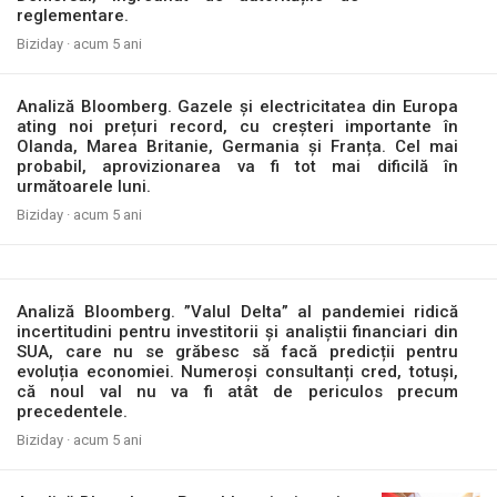
reglementare.
Biziday ·
acum 5 ani
Analiză Bloomberg. Gazele și electricitatea din Europa
ating noi prețuri record, cu creșteri importante în
Olanda, Marea Britanie, Germania și Franța. Cel mai
probabil, aprovizionarea va fi tot mai dificilă în
următoarele luni.
Biziday ·
acum 5 ani
Analiză Bloomberg. ”Valul Delta” al pandemiei ridică
incertitudini pentru investitorii și analiștii financiari din
SUA, care nu se grăbesc să facă predicții pentru
evoluția economiei. Numeroși consultanți cred, totuși,
că noul val nu va fi atât de periculos precum
precedentele.
Biziday ·
acum 5 ani