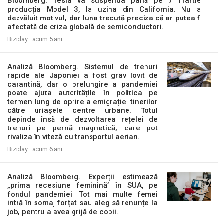
Bloomberg: Tesla va suspenda până pe 7 martie
producția Model 3, la uzina din California. Nu a
dezvăluit motivul, dar luna trecută preciza că ar putea fi
afectată de criza globală de semiconductori.
Biziday ·
acum 5 ani
Analiză Bloomberg. Sistemul de trenuri
rapide ale Japoniei a fost grav lovit de
carantină, dar o prelungire a pandemiei
poate ajuta autoritățile în politica pe
termen lung de oprire a emigrației tinerilor
către uriașele centre urbane. Totul
depinde însă de dezvoltarea rețelei de
trenuri pe pernă magnetică, care pot
rivaliza în viteză cu transportul aerian.
Biziday ·
acum 6 ani
Analiză Bloomberg. Experții estimează
„prima recesiune feminină” în SUA, pe
fondul pandemiei. Tot mai multe femei
intră în șomaj forțat sau aleg să renunțe la
job, pentru a avea grijă de copii.