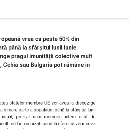
ropeană vrea ca peste 50% din
ă până la sfârșitul lunii iunie.
nge pragul imunității colective mult
, Cehia sau Bulgaria pot rămâne în
tea statelor membre UE vor avea la dispoziție
 o mare parte a populației până la sfârșitul lunii
nițial, potrivit unui memoriu intern citat de
lți să fie imunizați până la sfârșitul verii, ceea