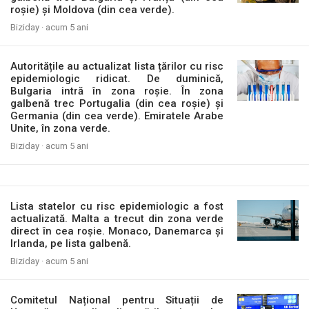
roșie) și Moldova (din cea verde).
Biziday ·
acum 5 ani
Autoritățile au actualizat lista țărilor cu risc
epidemiologic ridicat. De duminică,
Bulgaria intră în zona roșie. În zona
galbenă trec Portugalia (din cea roșie) și
Germania (din cea verde). Emiratele Arabe
Unite, în zona verde.
Biziday ·
acum 5 ani
Lista statelor cu risc epidemiologic a fost
actualizată. Malta a trecut din zona verde
direct în cea roșie. Monaco, Danemarca și
Irlanda, pe lista galbenă.
Biziday ·
acum 5 ani
Comitetul Național pentru Situații de