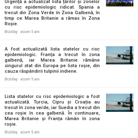
Urgență a actualizat lista țărilor și zonelor
cu risc epidemiologic ridicat. Spania a
trecut din Zona Verde în Zona Galbenă, în
timp ce Marea Britanie a rămas în Zona
Roșie.
Biziday ·
acum 5 ani
A fost actualizată lista statelor cu risc
epidemiologic. Franța a trecut în zona
galbenă, iar Marea Britanie rămâne
singurul stat din Europa pe lista roșie, din
cauza răspândirii tulpinii indiene.
Biziday ·
acum 5 ani
Lista statelor cu risc epidemiologic a fost
actualizată. Turcia, Cipru și Croația au
trecut în zona verde, iar Suedia a trecut din
cea roșie în cea galbenă. În continuare,
Marea Britanie și Franța rămân în zona
roșie.
Biziday ·
acum 5 ani