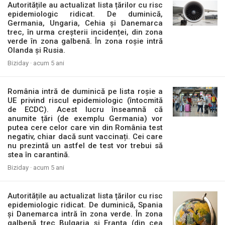
Autoritățile au actualizat lista țărilor cu risc
epidemiologic ridicat. De duminică,
Germania, Ungaria, Cehia și Danemarca
trec, în urma creșterii incidenței, din zona
verde în zona galbenă. În zona roșie intră
Olanda și Rusia.
Biziday ·
acum 5 ani
România intră de duminică pe lista roșie a
UE privind riscul epidemiologic (întocmită
de ECDC). Acest lucru înseamnă că
anumite țări (de exemplu Germania) vor
putea cere celor care vin din România test
negativ, chiar dacă sunt vaccinați. Cei care
nu prezintă un astfel de test vor trebui să
stea în carantină.
Biziday ·
acum 5 ani
Autoritățile au actualizat lista țărilor cu risc
epidemiologic ridicat. De duminică, Spania
și Danemarca intră în zona verde. În zona
galbenă trec Bulgaria și Franța (din cea