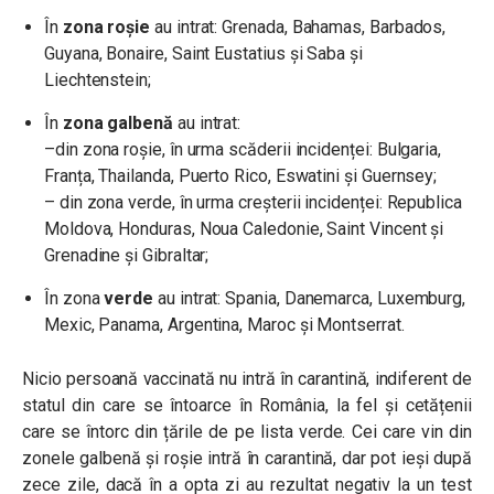
În
zona roșie
au intrat: Grenada, Bahamas, Barbados,
Guyana, Bonaire, Saint Eustatius și Saba și
Liechtenstein;
În
zona galbenă
au intrat:
–
din zona roșie, în urma scăderii incidenței: Bulgaria,
Franța, Thailanda, Puerto Rico, Eswatini și Guernsey;
– din zona verde, în urma creșterii incidenței: Republica
Moldova, Honduras, Noua Caledonie, Saint Vincent și
Grenadine și Gibraltar;
În zona
verde
au intrat: Spania, Danemarca, Luxemburg,
Mexic, Panama, Argentina, Maroc și Montserrat.
Nicio persoană vaccinată nu intră în carantină, indiferent de
statul din care se întoarce în România, la fel și cetățenii
care se întorc din țările de pe lista verde. Cei care vin din
zonele galbenă și roșie intră în carantină, dar pot ieși după
zece zile, dacă în a opta zi au rezultat negativ la un test