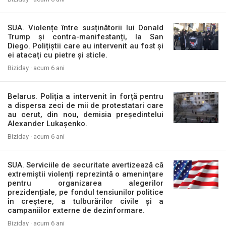
SUA. Violențe între susținătorii lui Donald
Trump și contra-manifestanți, la San
Diego. Polițiștii care au intervenit au fost și
ei atacați cu pietre și sticle.
Biziday ·
acum 6 ani
Belarus. Poliția a intervenit în forță pentru
a dispersa zeci de mii de protestatari care
au cerut, din nou, demisia președintelui
Alexander Lukașenko.
Biziday ·
acum 6 ani
SUA. Serviciile de securitate avertizează că
extremiștii violenți reprezintă o amenințare
pentru organizarea alegerilor
prezidențiale, pe fondul tensiunilor politice
în creștere, a tulburărilor civile și a
campaniilor externe de dezinformare.
Biziday ·
acum 6 ani