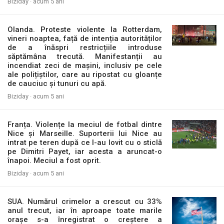
Biziday ·
acum 5 ani
Olanda. Proteste violente la Rotterdam,
vineri noaptea, față de intenția autorităților
de a înăspri restricțiile introduse
săptămâna trecută. Manifestanții au
incendiat zeci de mașini, inclusiv pe cele
ale polițiștilor, care au ripostat cu gloanțe
de cauciuc și tunuri cu apă.
Biziday ·
acum 5 ani
Franța. Violențe la meciul de fotbal dintre
Nice și Marseille. Suporterii lui Nice au
intrat pe teren după ce l-au lovit cu o sticlă
pe Dimitri Payet, iar acesta a aruncat-o
înapoi. Meciul a fost oprit.
Biziday ·
acum 5 ani
SUA. Numărul crimelor a crescut cu 33%
anul trecut, iar în aproape toate marile
orașe s-a înregistrat o creștere a