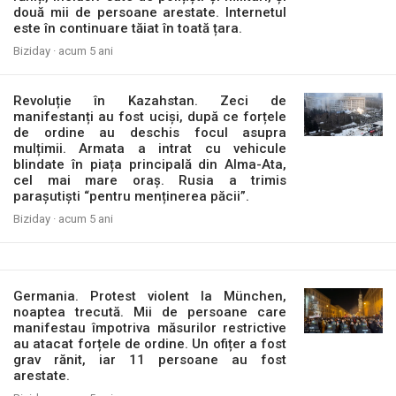
două mii de persoane arestate. Internetul
este în continuare tăiat în toată țara.
Biziday ·
acum 5 ani
Revoluție în Kazahstan. Zeci de
manifestanți au fost uciși, după ce forțele
de ordine au deschis focul asupra
mulțimii. Armata a intrat cu vehicule
blindate în piața principală din Alma-Ata,
cel mai mare oraș. Rusia a trimis
parașutiști “pentru menținerea păcii”.
Biziday ·
acum 5 ani
Germania. Protest violent la München,
noaptea trecută. Mii de persoane care
manifestau împotriva măsurilor restrictive
au atacat forțele de ordine. Un ofițer a fost
grav rănit, iar 11 persoane au fost
arestate.