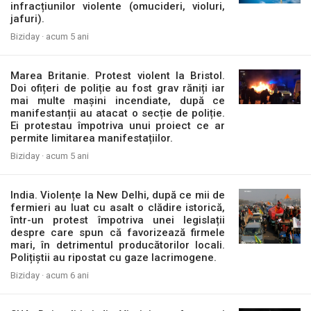
infracțiunilor violente (omucideri, violuri,
jafuri).
Biziday ·
acum 5 ani
Marea Britanie. Protest violent la Bristol.
Doi ofițeri de poliție au fost grav răniți iar
mai multe mașini incendiate, după ce
manifestanții au atacat o secție de poliție.
Ei protestau împotriva unui proiect ce ar
permite limitarea manifestațiilor.
Biziday ·
acum 5 ani
India. Violențe la New Delhi, după ce mii de
fermieri au luat cu asalt o clădire istorică,
într-un protest împotriva unei legislații
despre care spun că favorizează firmele
mari, în detrimentul producătorilor locali.
Polițiștii au ripostat cu gaze lacrimogene.
Biziday ·
acum 6 ani