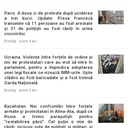
Paris. A doua zi de proteste după uciderea
a trei kurzi. Update: Presa franceză
transmite că 11 persoane au fost arestate
și 31 de polițiști au fost răniți în urma
ciocnirilor.
Biziday ·
acum 4 ani
Ucraina. Violențe între forțele de ordine și
mii de protestatari care au vrut să intre în
parlament, pentru a împiedica adoptarea
unei legi fiscale ce vizează IMM-urile. Ușile
clădirii au fost baricadate și a fost trimisă
Garda Națională.
Biziday ·
acum 5 ani
Kazahstan. Noi confruntări între forțele
armate și protestatari în Alma-Ata, după ce
Rusia a trimis parașutiști pentru
“restabilirea păcii”. Cel puțin o mie de
răniți, inclusiv sute de polițiști și militari, și