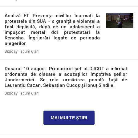
Analiză FT. Prezența civililor înarmați la
protestele din SUA – o graniță a violenței a
fost depășită, după ce un adolescent a
împușcat mortal doi protestatari la
Kenosha. Îngrijorări legate de perioada
alegerilor.
Biziday ·
acum 6 ani
Dosarul 10 august. Procurorul-șef al DIICOT a infirmat
ordonanța de clasare a acuzațiilor împotriva șefilor
Jandarmeriei. Se reia urmărirea penală față de
Laurențiu Cazan, Sebastian Cucoș și Ionuț Sindile.
Biziday ·
acum 6 ani
MAI MULTE ȘTIRI