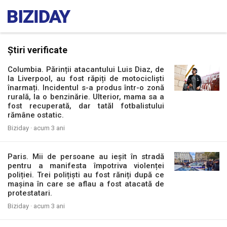
Știri verificate
Columbia. Părinții atacantului Luis Diaz, de
la Liverpool, au fost răpiți de motocicliști
înarmați. Incidentul s-a produs într-o zonă
rurală, la o benzinărie. Ulterior, mama sa a
fost recuperată, dar tatăl fotbalistului
rămâne ostatic.
Biziday ·
acum 3 ani
Paris. Mii de persoane au ieșit în stradă
pentru a manifesta împotriva violenței
poliției. Trei polițiști au fost răniți după ce
mașina în care se aflau a fost atacată de
protestatari.
Biziday ·
acum 3 ani