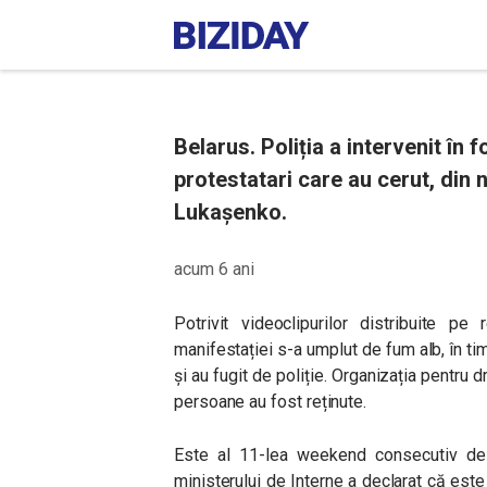
Belarus. Poliția a intervenit în 
protestatari care au cerut, din
Lukașenko.
acum 6 ani
Potrivit videoclipurilor distribuite pe
manifestației s-a umplut de fum alb, în t
și au fugit de poliție. Organizația pentru
persoane au fost reținute.
Este al 11-lea weekend consecutiv de
ministerului de Interne a declarat că es