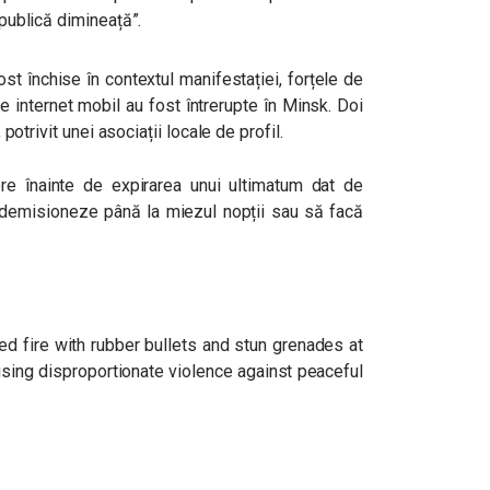
 publică dimineață”.
st închise în contextul manifestației, forțele de
de internet mobil au fost întrerupte în Minsk. Doi
, potrivit unei asociații locale de profil.
ore înainte de expirarea unui ultimatum dat de
 demisioneze până la miezul nopții sau să facă
ned fire with rubber bullets and stun grenades at
using disproportionate violence against peaceful