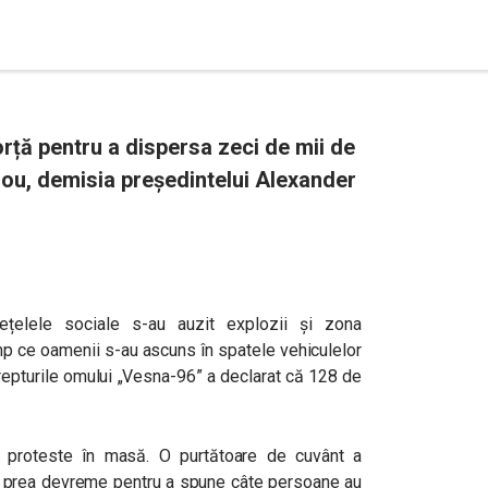
forță pentru a dispersa zeci de mii de
 nou, demisia președintelui Alexander
 rețelele sociale s-au auzit explozii și zona
imp ce oamenii s-au ascuns în spatele vehiculelor
 drepturile omului „Vesna-96” a declarat că 128 de
 proteste în masă. O purtătoare de cuvânt a
te prea devreme pentru a spune câte persoane au