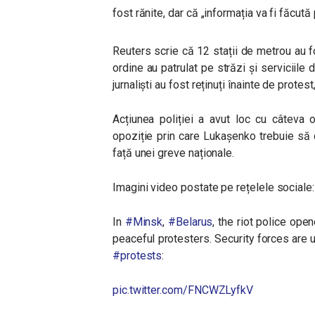
fost rănite, dar că „informația va fi făcută
Reuters scrie că 12 stații de metrou au fo
ordine au patrulat pe străzi și serviciile 
jurnaliști au fost reținuți înainte de protest
Acțiunea poliției a avut loc cu câteva 
opoziție prin care Lukașenko trebuie să
față unei greve naționale.
Imagini video postate pe rețelele sociale:
In
#Minsk
,
#Belarus
, the riot police ope
peaceful protesters. Security forces are 
#protests
:
pic.twitter.com/FNCWZLyfkV