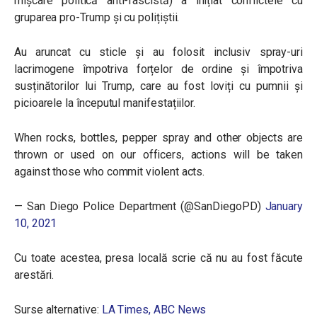
mișcare politică anti-fascistă) a inițiat conflictele cu
gruparea pro-Trump și cu polițiștii.
Au aruncat cu sticle și au folosit inclusiv spray-uri
lacrimogene împotriva forțelor de ordine și împotriva
susținătorilor lui Trump, care au fost loviți cu pumnii și
picioarele la începutul manifestațiilor.
When rocks, bottles, pepper spray and other objects are
thrown or used on our officers, actions will be taken
against those who commit violent acts.
— San Diego Police Department (@SanDiegoPD)
January
10, 2021
Cu toate acestea, presa locală scrie că nu au fost făcute
arestări.
Surse alternative:
LA Times,
ABC News