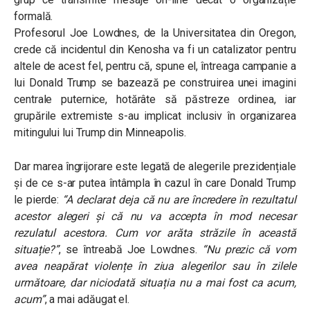
formală.
Profesorul Joe Lowdnes, de la Universitatea din Oregon,
crede că incidentul din Kenosha va fi un catalizator pentru
altele de acest fel, pentru că, spune el, întreaga campanie a
lui Donald Trump se bazează pe construirea unei imagini
centrale puternice, hotărâte să păstreze ordinea, iar
grupările extremiste s-au implicat inclusiv în organizarea
mitingului lui Trump din Minneapolis.
Dar marea îngrijorare este legată de alegerile prezidențiale
și de ce s-ar putea întâmpla în cazul în care Donald Trump
le pierde:
“A declarat deja că nu are încredere în rezultatul
acestor alegeri și că nu va accepta în mod necesar
rezulatul acestora. Cum vor arăta străzile în această
situație?”
, se întreabă Joe Lowdnes.
“Nu prezic că vom
avea neapărat violențe în ziua alegerilor sau în zilele
următoare, dar niciodată situația nu a mai fost ca acum,
acum”
, a mai adăugat el.