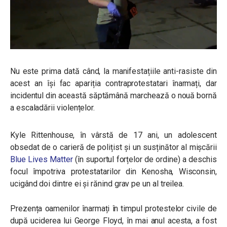
Nu este prima dată când, la manifestațiile anti-rasiste din
acest an își fac apariția contraprotestatari înarmați, dar
incidentul din această săptămână marchează o nouă bornă
a escaladării violențelor.
Kyle Rittenhouse, în vârstă de 17 ani, un adolescent
obsedat de o carieră de polițist și un susținător al mișcării
Blue Lives Matter
(în suportul forțelor de ordine) a deschis
focul împotriva protestatarilor din Kenosha, Wisconsin,
ucigând doi dintre ei și rănind grav pe un al treilea.
Prezența oamenilor înarmați în timpul protestelor civile de
după uciderea lui George Floyd, în mai anul acesta, a fost