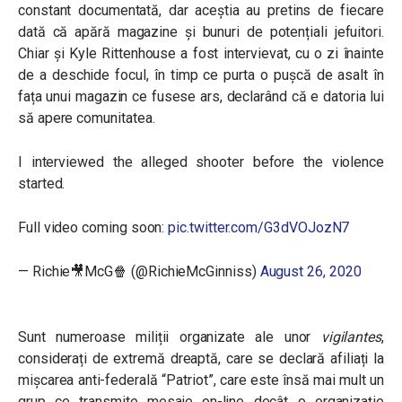
constant documentată, dar aceștia au pretins de fiecare
dată că apără magazine și bunuri de potențiali jefuitori.
Chiar și Kyle Rittenhouse a fost intervievat, cu o zi înainte
de a deschide focul, în timp ce purta o pușcă de asalt în
fața unui magazin ce fusese ars, declarând că e datoria lui
să apere comunitatea.
I interviewed the alleged shooter before the violence
started.
Full video coming soon:
pic.twitter.com/G3dVOJozN7
— Richie🎥McG🍿 (@RichieMcGinniss)
August 26, 2020
Sunt numeroase miliții organizate ale unor
vigilantes
,
considerați de extremă dreaptă, care se declară afiliați la
mișcarea anti-federală “Patriot”, care este însă mai mult un
grup ce transmite mesaje on-line decât o organizație