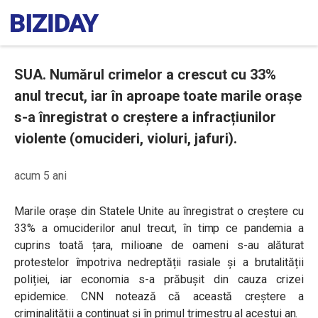
SUA. Numărul crimelor a crescut cu 33%
anul trecut, iar în aproape toate marile orașe
s-a înregistrat o creștere a infracțiunilor
violente (omucideri, violuri, jafuri).
acum 5 ani
Marile orașe din Statele Unite au înregistrat o creștere cu
33% a omuciderilor anul trecut, în timp ce pandemia a
cuprins toată țara, milioane de oameni s-au alăturat
protestelor împotriva nedreptății rasiale și a brutalității
poliției, iar economia s-a prăbușit din cauza crizei
epidemice. CNN notează că această creștere a
criminalității a continuat și în primul trimestru al acestui an.