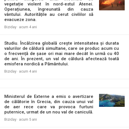
vegetație violent în nord-estul Atenei.
Operațiunea, îngreunată din cauza
vântului. Autoritățile au cerut civililor să
evacueze zona.
Biziday ·
acum 4 ani
Studiu. Încălzirea globală crește intensitatea și durata
valurilor de căldură simultane, care se produc acum cu
o frecvență de șase ori mai mare decât în urmă cu 40
de ani. În prezent, un val de căldură afectează toată
emisfera nordică a Pământului.
Biziday ·
acum 4 ani
Ministerul de Externe a emis o avertizare
de călătorie în Grecia, din cauza unui val
de aer rece care va provoca furtuni
puternice, urmat de un nou val de caniculă.
Biziday ·
acum 5 ani