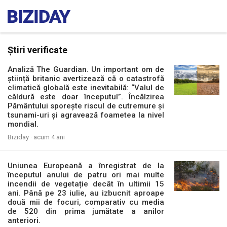
Știri verificate
Analiză The Guardian. Un important om de
știință britanic avertizează că o catastrofă
climatică globală este inevitabilă: “Valul de
căldură este doar începutul”. Încălzirea
Pământului sporește riscul de cutremure și
tsunami-uri și agravează foametea la nivel
mondial.
Biziday ·
acum 4 ani
Uniunea Europeană a înregistrat de la
începutul anului de patru ori mai multe
incendii de vegetație decât în ultimii 15
ani. Până pe 23 iulie, au izbucnit aproape
două mii de focuri, comparativ cu media
de 520 din prima jumătate a anilor
anteriori.