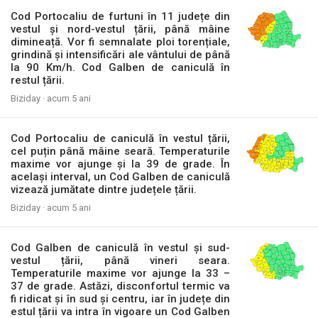
Cod Portocaliu de furtuni în 11 județe din
vestul și nord-vestul țării, până mâine
dimineață. Vor fi semnalate ploi torențiale,
grindină și intensificări ale vântului de până
la 90 Km/h. Cod Galben de caniculă în
restul țării.
Biziday ·
acum 5 ani
Cod Portocaliu de caniculă în vestul țării,
cel puțin până mâine seară. Temperaturile
maxime vor ajunge și la 39 de grade. În
același interval, un Cod Galben de caniculă
vizează jumătate dintre județele țării.
Biziday ·
acum 5 ani
Cod Galben de caniculă în vestul și sud-
vestul țării, până vineri seara.
Temperaturile maxime vor ajunge la 33 –
37 de grade. Astăzi, disconfortul termic va
fi ridicat și în sud și centru, iar în județe din
estul țării va intra în vigoare un Cod Galben