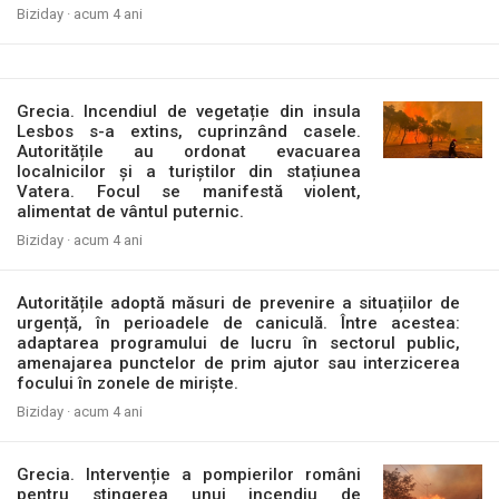
Biziday ·
acum 4 ani
Grecia. Incendiul de vegetație din insula
Lesbos s-a extins, cuprinzând casele.
Autoritățile au ordonat evacuarea
localnicilor și a turiștilor din stațiunea
Vatera. Focul se manifestă violent,
alimentat de vântul puternic.
Biziday ·
acum 4 ani
Autoritățile adoptă măsuri de prevenire a situațiilor de
urgență, în perioadele de caniculă. Între acestea:
adaptarea programului de lucru în sectorul public,
amenajarea punctelor de prim ajutor sau interzicerea
focului în zonele de miriște.
Biziday ·
acum 4 ani
Grecia. Intervenție a pompierilor români
pentru stingerea unui incendiu de