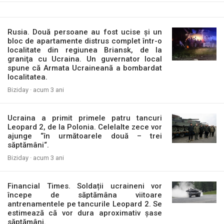
Rusia. Două persoane au fost ucise şi un
bloc de apartamente distrus complet într-o
localitate din regiunea Briansk, de la
graniţa cu Ucraina. Un guvernator local
spune că Armata Ucraineană a bombardat
localitatea.
Biziday ·
acum 3 ani
Ucraina a primit primele patru tancuri
Leopard 2, de la Polonia. Celelalte zece vor
ajunge “în următoarele două – trei
săptămâni“.
Biziday ·
acum 3 ani
Financial Times. Soldații ucraineni vor
începe de săptămâna viitoare
antrenamentele pe tancurile Leopard 2. Se
estimează că vor dura aproximativ șase
săptămâni.