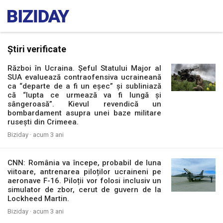
Știri verificate
Război în Ucraina. Șeful Statului Major al
SUA evaluează contraofensiva ucraineană
ca “departe de a fi un eșec” și subliniază
că “lupta ce urmează va fi lungă și
sângeroasă”. Kievul revendică un
bombardament asupra unei baze militare
rusești din Crimeea.
Biziday ·
acum 3 ani
CNN: România va începe, probabil de luna
viitoare, antrenarea piloților ucraineni pe
aeronave F-16. Piloții vor folosi inclusiv un
simulator de zbor, cerut de guvern de la
Lockheed Martin.
Biziday ·
acum 3 ani