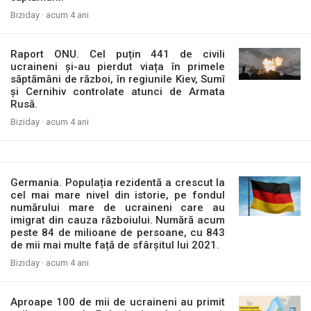
Biziday ·
acum 4 ani
Raport ONU. Cel puțin 441 de civili
ucraineni și-au pierdut viața în primele
săptămâni de război, în regiunile Kiev, Sumî
și Cernihiv controlate atunci de Armata
Rusă.
Biziday ·
acum 4 ani
Germania. Populația rezidentă a crescut la
cel mai mare nivel din istorie, pe fondul
numărului mare de ucraineni care au
imigrat din cauza războiului. Numără acum
peste 84 de milioane de persoane, cu 843
de mii mai multe față de sfârșitul lui 2021.
Biziday ·
acum 4 ani
Aproape 100 de mii de ucraineni au primit