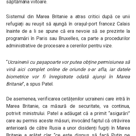
săptămâna viitoare.
Sistemul din Marea Britanie a atras critici după ce unii
refugiați au reușit să ajungă în orașul-port francez Calais
înainte de a li se spune că era nevoie să se prezinte la
programări în Paris sau Bruxelles, ca parte a procedurilor
administrative de procesare a cererilor pentru vize.
“
Ucrainenii cu pașapoarte vor putea obține permisiunea să
vină aici complet online de oriunde s-ar afla, iar datele
biometrice vor fi înregistrate odată ajunși în Marea
Britanie
”, a spus Patel.
De asemenea, verificarea cetățenilor ucraineni care intră în
Marea Britanie, ca măsură de securitate, va continua,
potrivit ministrului. Patel a adăugat că a primit “asigurări”
care au permis aceste măsuri, invocând faptul că otrăvirea
anterioară de către Rusia a unor disidenți fugiți în Marea
Britanie a arătat clar “ce este dispus să facă Putin pe