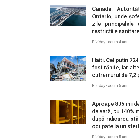
Canada. Autorită
Ontario, unde șof
zile principalel
restricțiile sanitare
Biziday ·
acum 4 ani
Haiti. Cel puțin 72
fost rănite, iar al
cutremurul de 7,2 
Biziday ·
acum 5 ani
Aproape 805 mii de 
de vară, cu 140% m
după ridicarea stă
ocupate la un sfert
Biziday ·
acum 5 ani