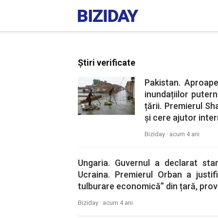
Știri verificate
Pakistan. Aproap
inundațiilor pute
țării. Premierul S
și cere ajutor inter
Biziday ·
acum 4 ani
Ungaria. Guvernul a declarat sta
Ucraina. Premierul Orban a justif
tulburare economică” din țară, prov
Biziday ·
acum 4 ani