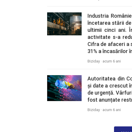
Industria Românie
încetarea stării de
ultimii cinci ani
activitate s-a re
Cifra de afaceri a
31% a încasărilor î
Biziday ·
acum 6 ani
Autoritatea din C
și date a crescut î
de urgență. Vârfur
fost anunțate restr
Biziday ·
acum 6 ani