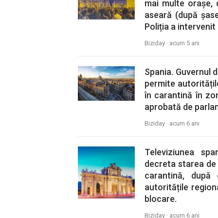
mai multe orașe, 
aseară (după șase l
Poliția a interveni
Biziday ·
acum 5 ani
Spania. Guvernul d
permite autorități
în carantină în zo
aprobată de parla
Biziday ·
acum 6 ani
Televiziunea spa
decreta starea de 
carantină, după
autoritățile regio
blocare.
Biziday ·
acum 6 ani