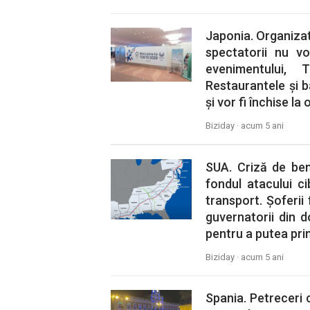
Japonia. Organizato
spectatorii nu v
evenimentului,
Restaurantele și b
și vor fi închise la 
Biziday ·
acum 5 ani
SUA. Criză de ben
fondul atacului c
transport. Șoferii 
guvernatorii din 
pentru a putea pri
Biziday ·
acum 5 ani
Spania. Petreceri c