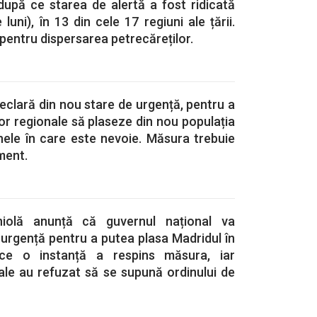
după ce starea de alertă a fost ridicată
uni), în 13 din cele 17 regiuni ale țării.
t pentru dispersarea petrecăreților.
eclară din nou stare de urgență, pentru a
lor regionale să plaseze din nou populația
nele în care este nevoie. Măsura trebuie
ment.
niolă anunță că guvernul național va
urgență pentru a putea plasa Madridul în
 ce o instanță a respins măsura, iar
nale au refuzat să se supună ordinului de