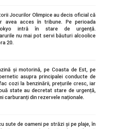
rii Jocurilor Olimpice au decis oficial că
or avea acces în tribune. Pe perioada
 Tokyo intră în stare de urgență.
arurile nu mai pot servi băuturi alcoolice
ora 20.
zină și motorină, pe Coasta de Est, pe
ibernetic asupra principalei conducte de
fac cozi la benzinării, prețurile cresc, iar
două state au decretat stare de urgență,
mi carburanți din rezervele naționale.
u sute de oameni pe străzi și pe plaje, în