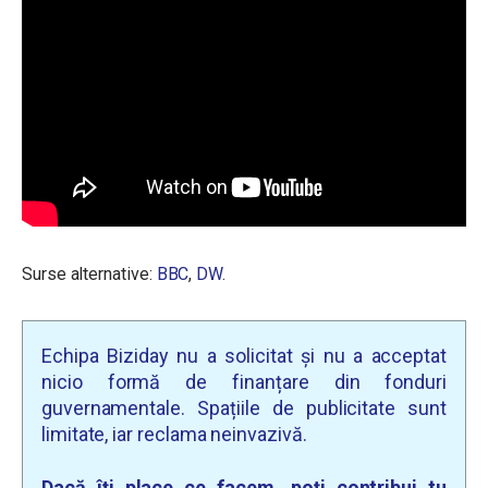
Surse alternative:
BBC
,
DW
.
Echipa Biziday nu a solicitat și nu a acceptat
nicio formă de finanțare din fonduri
guvernamentale. Spațiile de publicitate sunt
limitate, iar reclama neinvazivă.
Dacă îți place ce facem, poți contribui tu