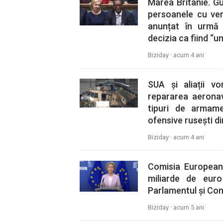
Marea Britanie. Gu
persoanele cu veni
anunțat în urmă 
decizia ca fiind “u
Biziday ·
acum 4 ani
SUA și aliații v
repararea aeronave
tipuri de armam
ofensive rusești d
Biziday ·
acum 4 ani
Comisia European
miliarde de eur
Parlamentul și Con
Biziday ·
acum 5 ani