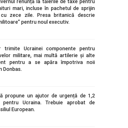
vernul renunță la tăierile de taxe pentru
turi mari, incluse în pachetul de sprijin
cu zece zile. Presa britanică descrie
militoare” pentru noul executiv.
or trimite Ucrainei componente pentru
lor militare, mai multă artilerie și alte
ent pentru a se apăra împotriva noii
in Donbas.
ă propune un ajutor de urgență de 1,2
o pentru Ucraina. Trebuie aprobat de
siliul European.