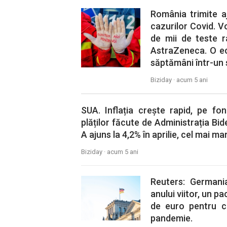
România trimite aj
cazurilor Covid. V
de mii de teste 
AstraZeneca. O ec
săptămâni într-un s
Biziday ·
acum 5 ani
SUA. Inflația crește rapid, pe fon
plăților făcute de Administrația Bi
A ajuns la 4,2% în aprilie, cel mai mar
Biziday ·
acum 5 ani
Reuters: Germani
anului viitor, un p
de euro pentru co
pandemie.