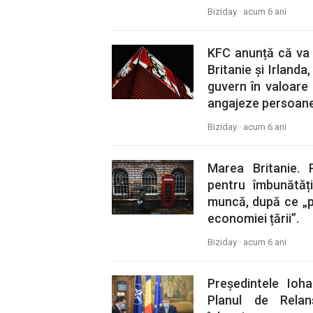
Biziday ·
acum 6 ani
KFC anunță că va 
Britanie și Irland
guvern în valoare 
angajeze persoane î
Biziday ·
acum 6 ani
Marea Britanie.
pentru îmbunătăți
muncă, după ce „p
economiei țării”.
Biziday ·
acum 6 ani
Președintele Ioh
Planul de Rela