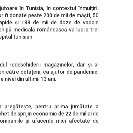
utoare în Tunisia, în contextul înmulțirii
or fi donate peste 200 de mii de măști, 50
rapide și 188 de mii de doze de vaccin
hipă medicală românească va lucra trei
pital tunisian.
dul redeschiderii magazinelor, dar și al
den către cetățeni, ca ajutor de pandemie.
e nivel din ultimii 13 ani.
a pregătește, pentru prima jumătate a
achet de sprijin economic de 22 de miliarde
mpaniile și afacerile mici afectate de