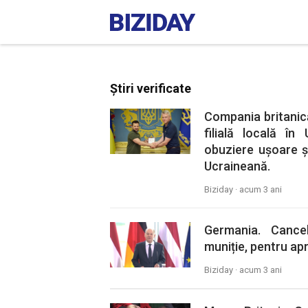
Știri verificate
Compania britanic
filială locală î
obuziere ușoare ș
Ucraineană.
Biziday ·
acum 3 ani
Germania. Cance
muniție, pentru ap
Biziday ·
acum 3 ani