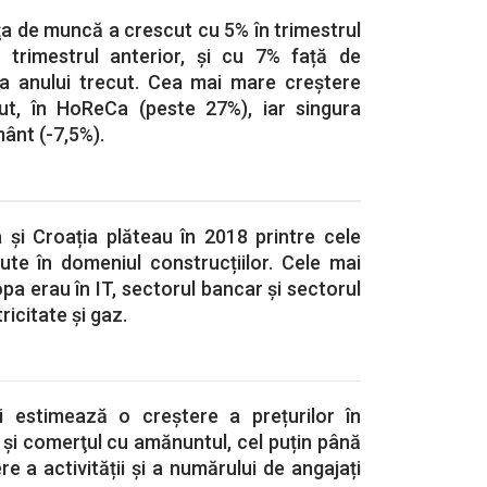
ţa de muncă a crescut cu 5% în trimestrul
e trimestrul anterior, și cu 7% față de
a anului trecut. Cea mai mare creștere
ut, în HoReCa (peste 27%), iar singura
mânt (-7,5%).
 și Croația plăteau în 2018 printre cele
rute în domeniul construcțiilor. Cele mai
opa erau în IT, sectorul bancar și sectorul
tricitate și gaz.
i estimează o creștere a prețurilor în
i și comerţul cu amănuntul, cel puțin până
re a activității și a numărului de angajați