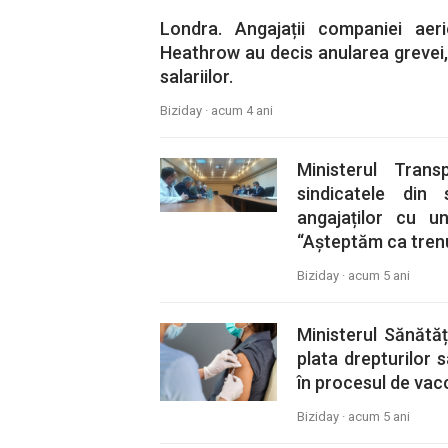
Londra. Angajații companiei aer
Heathrow au decis anularea grevei
salariilor.
Biziday ·
acum 4 ani
Ministerul Tran
sindicatele din 
angajaților cu un
“Așteptăm ca trenuri
Biziday ·
acum 5 ani
Ministerul Sănătăț
plata drepturilor s
în procesul de vacc
Biziday ·
acum 5 ani