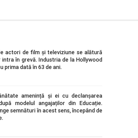
e actori de film și televiziune se alătură
r intra în grevă. Industria de la Hollywood
ru prima dată în 63 de ani.
 Sănătate amenință și ei cu declanșarea
după modelul angajaților din Educație.
nge semnături în acest sens, începând de
e.