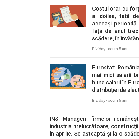
Costul orar cu for
al doilea, față d
aceeași perioadă 
față de anul trec
scădere, în învăță
Biziday ·
acum 5 ani
Eurostat: România
mai mici salarii b
bune salarii în Eur
distribuției de elec
Biziday ·
acum 5 ani
INS: Managerii firmelor româneșt
industria prelucrătoare, construcți
în aprilie. Se așteaptă și la o scăde