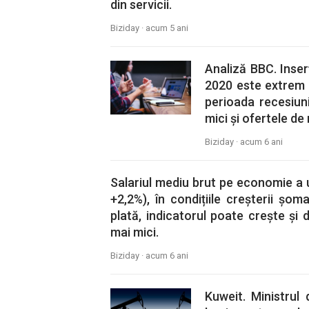
din servicii.
Biziday ·
acum 5 ani
Analiză BBC. Inser
2020 este extrem d
perioada recesiuni
mici și ofertele d
Biziday ·
acum 6 ani
Salariul mediu brut pe economie a urc
+2,2%), în condițiile creșterii șoma
plată, indicatorul poate crește și 
mai mici.
Biziday ·
acum 6 ani
Kuweit. Ministrul