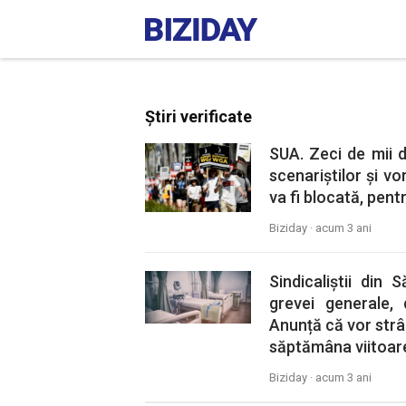
Știri verificate
SUA. Zeci de mii d
scenariștilor și vo
va fi blocată, pent
Biziday ·
acum 3 ani
Sindicaliștii din
grevei generale, 
Anunță că vor strâ
săptămâna viitoar
Biziday ·
acum 3 ani