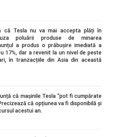
 că Tesla nu va mai accepta plăți în
auza poluării produse de minarea
nunțul a produs o prăbușire imediată a
cu 17%, dar a revenit la un nivel de peste
ri, în tranzacțiile din Asia din această
unță că mașinile Tesla “pot fi cumpărate
recizează că opțiunea va fi disponibilă și
cursul acestui an.