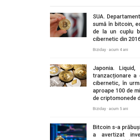
SUA. Departamentu
sumă în bitcoin, ec
de la un cuplu b
cibernetic din 2016
Biziday ·
acum 4 ani
Japonia. Liquid
tranzacționare a 
cibernetic, în ur
aproape 100 de mil
de criptomonede di
Biziday ·
acum 5 ani
Bitcoin s-a prăbuș
a avertizat inv