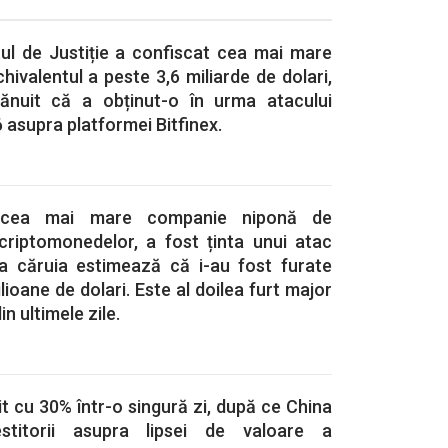
l de Justiție a confiscat cea mai mare
hivalentul a peste 3,6 miliarde de dolari,
ănuit că a obținut-o în urma atacului
 asupra platformei Bitfinex.
, cea mai mare companie niponă de
criptomonedelor, a fost ținta unui atac
ma căruia estimează că i-au fost furate
ioane de dolari. Este al doilea furt major
n ultimele zile.
it cu 30% într-o singură zi, după ce China
estitorii asupra lipsei de valoare a