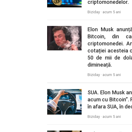
criptomonedelor.
Biziday ·
acum 5 ani
Elon Musk anunță
Bitcoin, din c
criptomonedei. A
cotației acesteia 
50 de mii de dola
dimineață.
Biziday ·
acum 5 ani
SUA. Elon Musk an
acum cu Bitcoin”. P
în afara SUA, în de
Biziday ·
acum 5 ani