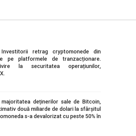
 Investitorii retrag cryptomonede din
se pe platformele de tranzacționare.
ire la securitatea operațiunilor,
X.
majoritatea deținerilor sale de Bitcoin,
mativ două miliarde de dolari la sfârșitul
ptomoneda s-a devalorizat cu peste 50% în