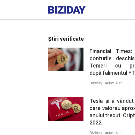
Știri verificate
Financial Times:
conturile deschi
Temeri cu priv
după falimentul FT
Biziday ·
acum 4 ani
Tesla și-a vândut 
care valorau aproxi
anului trecut. Cri
2022.
Biziday ·
acum 4 ani