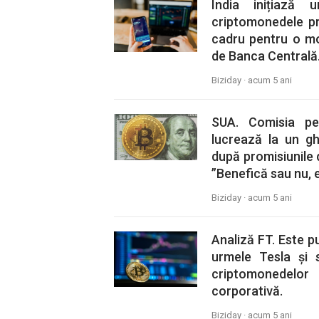
India inițiază 
criptomonedele pr
cadru pentru o mon
de Banca Centrală
Biziday ·
acum 5 ani
SUA. Comisia pe
lucrează la un g
după promisiunile 
”Benefică sau nu, 
Biziday ·
acum 5 ani
Analiză FT. Este p
urmele Tesla și s
criptomonedelor 
corporativă.
Biziday ·
acum 5 ani