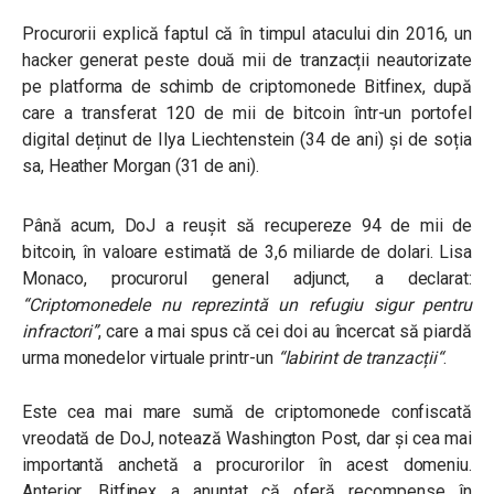
Procurorii explică faptul că în timpul atacului din 2016, un
hacker generat peste două mii de tranzacții neautorizate
pe platforma de schimb de criptomonede Bitfinex, după
care a transferat 120 de mii de bitcoin într-un portofel
digital deținut de Ilya Liechtenstein (34 de ani) și de soția
sa, Heather Morgan (31 de ani).
Până acum, DoJ a reușit să recupereze 94 de mii de
bitcoin, în valoare estimată de 3,6 miliarde de dolari. Lisa
Monaco, procurorul general adjunct, a declarat:
“Criptomonedele nu reprezintă un refugiu sigur pentru
infractori”
,
care a mai spus că cei doi au încercat să piardă
urma monedelor virtuale printr-un
“
labirint de tranzacții
“
.
Este cea mai mare sumă de criptomonede confiscată
vreodată de DoJ, notează Washington Post, dar și cea mai
importantă anchetă a procurorilor în acest domeniu.
Anterior, Bitfinex a anunțat că oferă recompense în