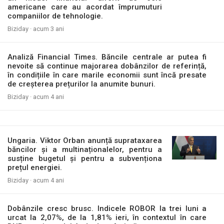
americane care au acordat împrumuturi
companiilor de tehnologie.
Biziday ·
acum 3 ani
Analiză Financial Times. Băncile centrale ar putea fi
nevoite să continue majorarea dobânzilor de referință,
în condițiile în care marile economii sunt încă presate
de creșterea prețurilor la anumite bunuri.
Biziday ·
acum 4 ani
Ungaria. Viktor Orban anunță suprataxarea
băncilor și a multinaționalelor, pentru a
susține bugetul și pentru a subvenționa
prețul energiei.
Biziday ·
acum 4 ani
Dobânzile cresc brusc. Indicele ROBOR la trei luni a
urcat la 2,07%, de la 1,81% ieri, în contextul în care