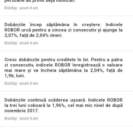
persoane au primit deja notificări.
Biziday ·
acum 6 ani
Dobânzile încep săptămâna în creștere. Indicele
ROBOR urcă pentru a cincea zi consecutiv și ajunge la
2,07%, față de 2,04% vineri.
Biziday ·
acum 6 ani
Cresc dobânzile pentru creditele în lei. Pentru a patra
zi consecutiv, indicele ROBOR înregistrează o valoare
mai mare și va încheia săptămâna la 2,04%, față de
1,96, luni.
Biziday ·
acum 6 ani
Dobânzile continuă scăderea ușoară. Indicele ROBOR
la trei luni coboară la 1,96%, cel mai mic nivel de după
noiembrie 2017.
Biziday ·
acum 6 ani