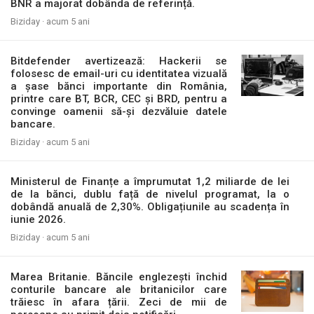
BNR a majorat dobânda de referință.
Biziday ·
acum 5 ani
Bitdefender avertizează: Hackerii se
folosesc de email-uri cu identitatea vizuală
a șase bănci importante din România,
printre care BT, BCR, CEC și BRD, pentru a
convinge oamenii să-și dezvăluie datele
bancare.
Biziday ·
acum 5 ani
Ministerul de Finanțe a împrumutat 1,2 miliarde de lei
de la bănci, dublu față de nivelul programat, la o
dobândă anuală de 2,30%. Obligațiunile au scadența în
iunie 2026.
Biziday ·
acum 5 ani
Marea Britanie. Băncile englezești închid
conturile bancare ale britanicilor care
trăiesc în afara țării. Zeci de mii de