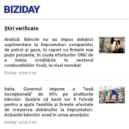
Știri verificate
Analiză. Băncile nu au impus dobânzi
suplimentare la împrumuturi companiilor
de petrol și gaze, în raport cu firmele mai
puțin poluante, în ciuda eforturilor ONU de
a limita creditările în sectorul
combustibililor fosili, la nivel mondial.
Biziday ·
acum 3 ani
Italia. Guvernul impune o “taxă
excepțională” de 40% pe profiturile
băncilor. Susține că banii vor fi folosiți
pentru a ajuta familiile și firmele afectate
de creșterea dobânzilor la împrumuturi.
Acțiunile băncilor scad în urma anunțului.
Biziday ·
acum 3 ani