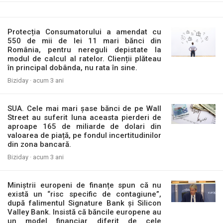
Protecția Consumatorului a amendat cu
550 de mii de lei 11 mari bănci din
România, pentru nereguli depistate la
modul de calcul al ratelor. Clienții plăteau
în principal dobânda, nu rata în sine.
Biziday ·
acum 3 ani
SUA. Cele mai mari șase bănci de pe Wall
Street au suferit luna aceasta pierderi de
aproape 165 de miliarde de dolari din
valoarea de piață, pe fondul incertitudinilor
din zona bancară.
Biziday ·
acum 3 ani
Miniștrii europeni de finanțe spun că nu
există un “risc specific de contagiune”,
după falimentul Signature Bank și Silicon
Valley Bank. Insistă că băncile europene au
un model financiar diferit de cele