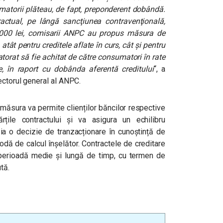
matorii plăteau, de fapt, preponderent dobândă.
tractual, pe lângă sancţiunea contravenţională,
.000 lei, comisarii ANPC au propus măsura de
tât pentru creditele aflate în curs, cât şi pentru
datorat să fie achitat de către consumatori în rate
e, în raport cu dobânda aferentă creditului
“, a
ectorul general al ANPC.
ăsura va permite clienților băncilor respective
țile contractului și va asigura un echilibru
 ia o decizie de tranzacționare în cunoștință de
odă de calcul înșelător. Contractele de creditare
perioadă medie și lungă de timp, cu termen de
ută.