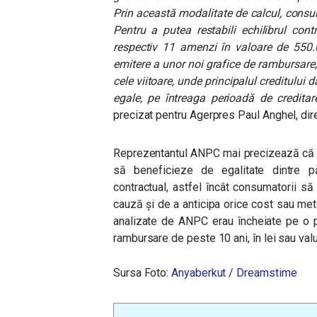
Prin această modalitate de calcul, consu
Pentru a putea restabili echilibrul con
respectiv 11 amenzi în valoare de 550
emitere a unor noi grafice de rambursare, a
cele viitoare, unde principalul creditului 
egale, pe întreaga perioadă de creditar
precizat pentru Agerpres Paul Anghel, dir
Reprezentantul ANPC mai precizează că m
să beneficieze de egalitate dintre păr
contractual, astfel încât consumatorii să
cauză și de a anticipa orice cost sau met
analizate de ANPC erau încheiate pe o 
rambursare de peste 10 ani, în lei sau val
Sursa Foto:
Anyaberkut / Dreamstime