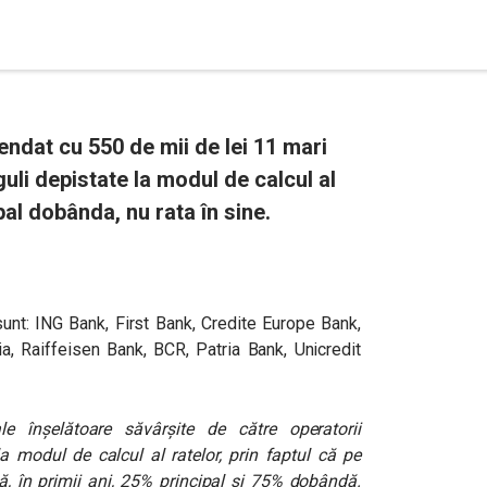
ndat cu 550 de mii de lei 11 mari
uli depistate la modul de calcul al
ipal dobânda, nu rata în sine.
nt: ING Bank, First Bank, Credite Europe Bank,
a, Raiffeisen Bank, BCR, Patria Bank, Unicredit
le înşelătoare săvârşite de către operatorii
la modul de calcul al ratelor, prin faptul că pe
, în primii ani, 25% principal şi 75% dobândă.