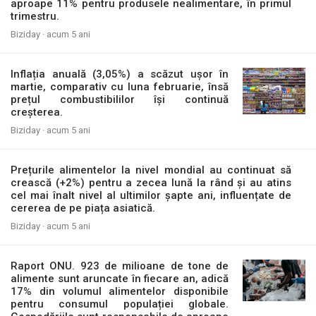
aproape 11% pentru produsele nealimentare, în primul
trimestru.
Biziday ·
acum 5 ani
Inflația anuală (3,05%) a scăzut ușor în
martie, comparativ cu luna februarie, însă
prețul combustibililor își continuă
creșterea.
Biziday ·
acum 5 ani
Prețurile alimentelor la nivel mondial au continuat să
crească (+2%) pentru a zecea lună la rând și au atins
cel mai înalt nivel al ultimilor șapte ani, influențate de
cererea de pe piața asiatică.
Biziday ·
acum 5 ani
Raport ONU. 923 de milioane de tone de
alimente sunt aruncate în fiecare an, adică
17% din volumul alimentelor disponibile
pentru consumul populației globale.