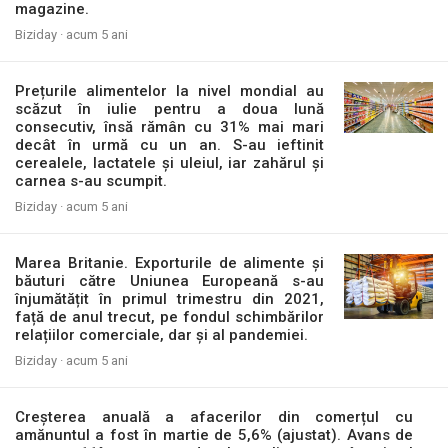
magazine.
Biziday ·
acum 5 ani
Prețurile alimentelor la nivel mondial au
scăzut în iulie pentru a doua lună
consecutiv, însă rămân cu 31% mai mari
decât în urmă cu un an. S-au ieftinit
cerealele, lactatele și uleiul, iar zahărul și
carnea s-au scumpit.
Biziday ·
acum 5 ani
Marea Britanie. Exporturile de alimente și
băuturi către Uniunea Europeană s-au
înjumătățit în primul trimestru din 2021,
față de anul trecut, pe fondul schimbărilor
relațiilor comerciale, dar și al pandemiei.
Biziday ·
acum 5 ani
Creșterea anuală a afacerilor din comerțul cu
amănuntul a fost în martie de 5,6% (ajustat). Avans de