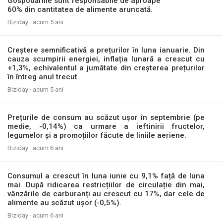
Gospodăriile sunt responsabile de aproape
60% din cantitatea de alimente aruncată.
Biziday ·
acum 5 ani
Creștere semnificativă a prețurilor în luna ianuarie. Din
cauza scumpirii energiei, inflația lunară a crescut cu
+1,3%, echivalentul a jumătate din creșterea prețurilor
în întreg anul trecut.
Biziday ·
acum 5 ani
Prețurile de consum au scăzut ușor în septembrie (pe
medie, -0,14%) ca urmare a ieftinirii fructelor,
legumelor și a promoțiilor făcute de liniile aeriene.
Biziday ·
acum 6 ani
Consumul a crescut în luna iunie cu 9,1% față de luna
mai. După ridicarea restricțiilor de circulație din mai,
vânzările de carburanți au crescut cu 17%, dar cele de
alimente au scăzut ușor (-0,5%).
Biziday ·
acum 6 ani