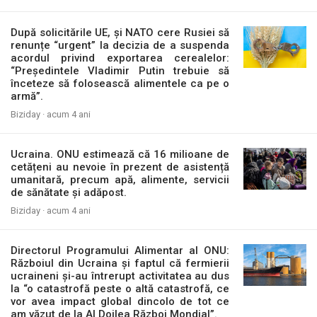
După solicitările UE, și NATO cere Rusiei să
renunțe “urgent” la decizia de a suspenda
acordul privind exportarea cerealelor:
“Președintele Vladimir Putin trebuie să
înceteze să folosească alimentele ca pe o
armă”.
Biziday ·
acum 4 ani
Ucraina. ONU estimează că 16 milioane de
cetățeni au nevoie în prezent de asistență
umanitară, precum apă, alimente, servicii
de sănătate și adăpost.
Biziday ·
acum 4 ani
Directorul Programului Alimentar al ONU:
Războiul din Ucraina și faptul că fermierii
ucraineni și-au întrerupt activitatea au dus
la “o catastrofă peste o altă catastrofă, ce
vor avea impact global dincolo de tot ce
am văzut de la Al Doilea Război Mondial”.