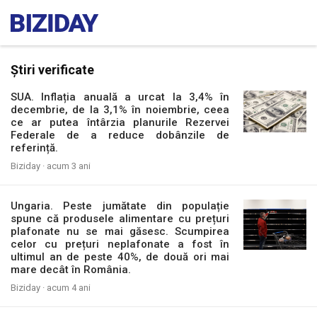
Știri verificate
SUA. Inflația anuală a urcat la 3,4% în
decembrie, de la 3,1% în noiembrie, ceea
ce ar putea întârzia planurile Rezervei
Federale de a reduce dobânzile de
referință.
Biziday ·
acum 3 ani
Ungaria. Peste jumătate din populație
spune că produsele alimentare cu prețuri
plafonate nu se mai găsesc. Scumpirea
celor cu prețuri neplafonate a fost în
ultimul an de peste 40%, de două ori mai
mare decât în România.
Biziday ·
acum 4 ani