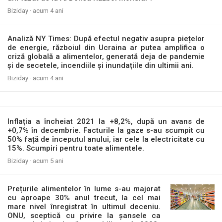
Biziday ·
acum 4 ani
Analiză NY Times: După efectul negativ asupra piețelor
de energie, războiul din Ucraina ar putea amplifica o
criză globală a alimentelor, generată deja de pandemie
și de secetele, incendiile și inundațiile din ultimii ani.
Biziday ·
acum 4 ani
Inflația a încheiat 2021 la +8,2%, după un avans de
+0,7% în decembrie. Facturile la gaze s-au scumpit cu
50% față de începutul anului, iar cele la electricitate cu
15%. Scumpiri pentru toate alimentele.
Biziday ·
acum 5 ani
Prețurile alimentelor în lume s-au majorat
cu aproape 30% anul trecut, la cel mai
mare nivel înregistrat în ultimul deceniu.
ONU, sceptică cu privire la șansele ca