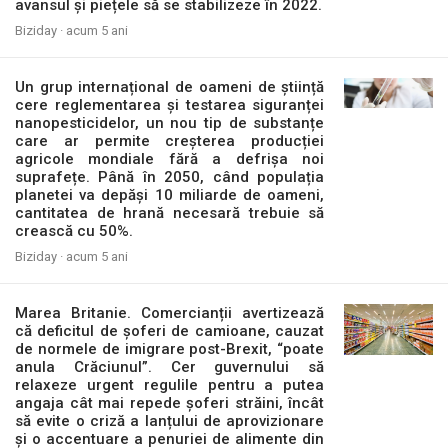
avansul și piețele să se stabilizeze în 2022.
Biziday ·
acum 5 ani
Un grup internațional de oameni de știință
cere reglementarea și testarea siguranței
nanopesticidelor, un nou tip de substanțe
care ar permite creșterea producției
agricole mondiale fără a defrișa noi
suprafețe. Până în 2050, când populația
planetei va depăși 10 miliarde de oameni,
cantitatea de hrană necesară trebuie să
crească cu 50%.
Biziday ·
acum 5 ani
Marea Britanie. Comercianții avertizează
că deficitul de șoferi de camioane, cauzat
de normele de imigrare post-Brexit, “poate
anula Crăciunul”. Cer guvernului să
relaxeze urgent regulile pentru a putea
angaja cât mai repede șoferi străini, încât
să evite o criză a lanțului de aprovizionare
și o accentuare a penuriei de alimente din