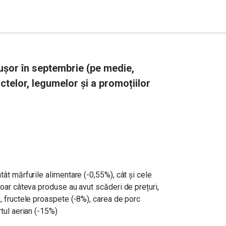
ușor în septembrie (pe medie,
uctelor, legumelor și a promoțiilor
tât mărfurile alimentare (-0,55%), cât și cele
doar câteva produse au avut scăderi de prețuri,
), fructele proaspete (-8%), carea de porc
rtul aerian (-15%)