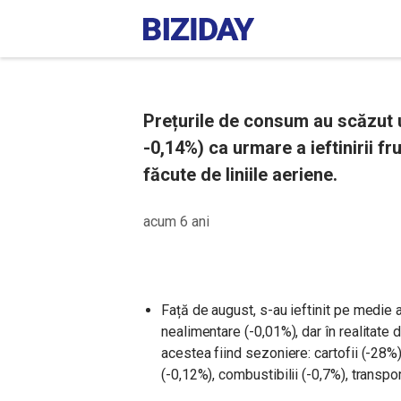
Prețurile de consum au scăzut 
-0,14%) ca urmare a ieftinirii fr
făcute de liniile aeriene.
acum 6 ani
Față de august, s-au ieftinit pe medie a
nealimentare (-0,01%), dar în realitate 
acestea fiind sezoniere: cartofii (-28%
(-0,12%), combustibilii (-0,7%), transpo