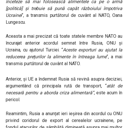
înceteze să mai folosească alimentele ca pe o armă
[politică] și trebuie să pună capăt războiului împotriva
Ucrainei
“
, a transmis purtătorul de cuvânt al NATO, Oana
Lungescu.
Aceasta a mai precizat că toate statele membre NATO au
încurajat anterior acordul semnat între Rusia, ONU și
Ucraina, cu ajutorul Turciei. “
Aceste exporturi au ajutat la
reducerea prețurilor la alimente în întreaga lume
“
, a mai
transmis purtătorul de cuvânt al NATO.
Anterior, și UE a îndemnat Rusia să revină asupra deciziei,
argumentând că principala rută de transport, “
atât de
necesară pentru a aborda criza alimentară”
, este acum în
pericol.
Reamintim, Rusia a anunțat ieri ieșirea din acordul cu ONU
privind coridorul de export al cerealelor ucrainene, pe
fondul atacurilor de sâmbătă dimineață asupra mai multor