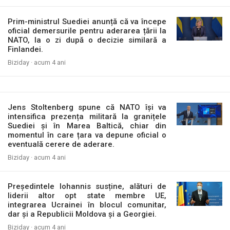
Prim-ministrul Suediei anunță că va începe
oficial demersurile pentru aderarea țării la
NATO, la o zi după o decizie similară a
Finlandei.
Biziday ·
acum 4 ani
Jens Stoltenberg spune că NATO își va
intensifica prezența militară la granițele
Suediei și în Marea Baltică, chiar din
momentul în care țara va depune oficial o
eventuală cerere de aderare.
Biziday ·
acum 4 ani
Președintele Iohannis susține, alături de
liderii altor opt state membre UE,
integrarea Ucrainei în blocul comunitar,
dar și a Republicii Moldova și a Georgiei.
Biziday ·
acum 4 ani