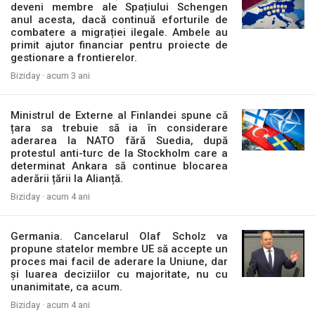
deveni membre ale Spațiului Schengen
anul acesta, dacă continuă eforturile de
combatere a migrației ilegale. Ambele au
primit ajutor financiar pentru proiecte de
gestionare a frontierelor.
Biziday ·
acum 3 ani
Ministrul de Externe al Finlandei spune că
țara sa trebuie să ia în considerare
aderarea la NATO fără Suedia, după
protestul anti-turc de la Stockholm care a
determinat Ankara să continue blocarea
aderării țării la Alianță.
Biziday ·
acum 4 ani
Germania. Cancelarul Olaf Scholz va
propune statelor membre UE să accepte un
proces mai facil de aderare la Uniune, dar
și luarea deciziilor cu majoritate, nu cu
unanimitate, ca acum.
Biziday ·
acum 4 ani