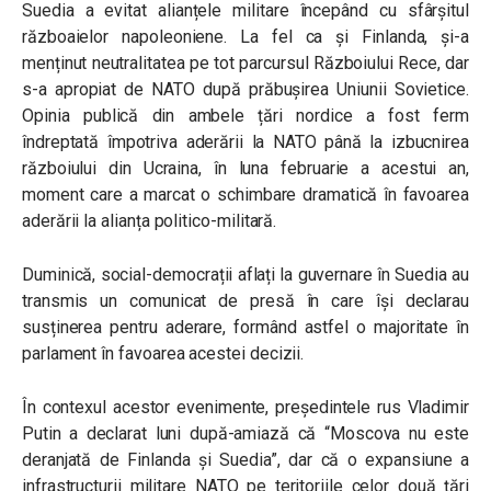
Suedia a evitat alianțele militare începând cu sfârșitul
războaielor napoleoniene. La fel ca și Finlanda, și-a
menținut neutralitatea pe tot parcursul Războiului Rece, dar
s-a apropiat de NATO după prăbușirea Uniunii Sovietice.
Opinia publică din ambele țări nordice a fost ferm
îndreptată împotriva aderării la NATO până la izbucnirea
războiului din Ucraina, în luna februarie a acestui an,
moment care a marcat o schimbare dramatică în favoarea
aderării la alianța politico-militară.
Duminică, social-democrații aflați la guvernare în Suedia au
transmis un comunicat de presă în care își declarau
susținerea pentru aderare, formând astfel o majoritate în
parlament în favoarea acestei decizii.
În contexul acestor evenimente, președintele rus Vladimir
Putin a declarat luni după-amiază că “Moscova nu este
deranjată de Finlanda și Suedia”, dar că o expansiune a
infrastructurii militare NATO pe teritoriile celor două țări