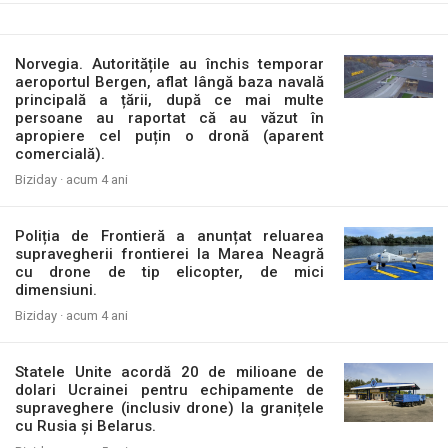
Norvegia. Autoritățile au închis temporar
aeroportul Bergen, aflat lângă baza navală
principală a țării, după ce mai multe
persoane au raportat că au văzut în
apropiere cel puțin o dronă (aparent
comercială).
Biziday ·
acum 4 ani
Poliția de Frontieră a anunțat reluarea
supravegherii frontierei la Marea Neagră
cu drone de tip elicopter, de mici
dimensiuni.
Biziday ·
acum 4 ani
Statele Unite acordă 20 de milioane de
dolari Ucrainei pentru echipamente de
supraveghere (inclusiv drone) la granițele
cu Rusia și Belarus.