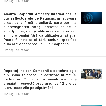
Biziday ·
acum 5 ani
Analiză. Raportul Amnesty International a
pus reflectoarele pe Pegasus, un spyware
creat de o firmă israeliană, care permite
supravegherea întregii activități de pe un
smartphone, dar și utilizarea camerei sau
a microfonului fără ca utilizatorul să știe.
Poate fi instalat și fără acțiuni specifice
cum ar fi accesarea unui link-capcană.
Biziday ·
acum 5 ani
Reportaj Insider. Companiile de tehnologie
din China folosesc un software numit “Al
treilea ochi”, pentru a monitoriza dacă
angajații respectă programul de 12 ore de
lucru, șase zile pe săptămână.
Biziday ·
acum 5 ani