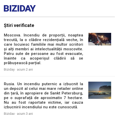
Știri verificate
Moscova. Incendiu de proporții, noaptea
trecută, la o clădire rezidențială veche, în
care locuiesc familiile mai multor scriitori
și alți membri ai intelectualității moscovite.
Patru sute de persoane au fost evacuate,
înainte ca acoperișul clădirii să se
prăbușească parțial.
Biziday ·
acum 2 ani
Rusia. Un incendiu puternic a izbucnit la
un depozit al celui mai mare retailer online
din țară, în apropiere de Sankt Petersburg,
pe o suprafață de aproximativ 7 hectare.
Nu au fost raportate victime, iar cauza
izbucnirii incendiului nu este cunoscută.
Biziday ·
acum 3 ani