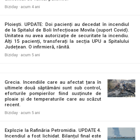
Biziday ·
acum 4 ani
Ploiești. UPDATE: Doi pacienți au decedat în incendiul
de la Spitalul de Boli Infecțioase Movila (suport Covid).
Unitatea nu avea autorizație de securitate la incendiu.
Alți 15 pacienți, transferați la secția UPU a Spitalului
Județean. O infirmieră, rănită.
Biziday ·
acum 5 ani
Grecia. Incendiile care au afectat țara în
ultimele două săptămâni sunt sub control,
eforturile pompierilor fiind susținute de
ploaie și de temperaturile care au scăzut
recent.
Biziday ·
acum 5 ani
Explozie la Rafinăria Petromidia. UPDATE 4.
Incendiul a fost lichidat. Bilanțul final este