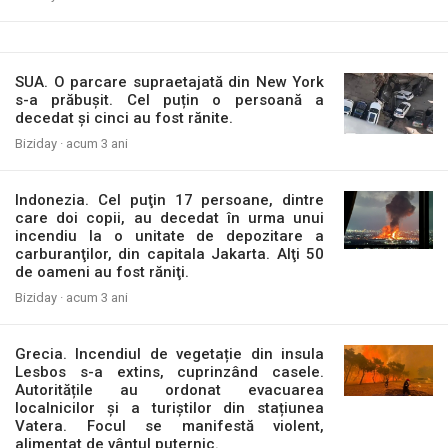
SUA. O parcare supraetajată din New York
s-a prăbușit. Cel puțin o persoană a
decedat și cinci au fost rănite.
Biziday ·
acum 3 ani
Indonezia. Cel puţin 17 persoane, dintre
care doi copii, au decedat în urma unui
incendiu la o unitate de depozitare a
carburanţilor, din capitala Jakarta. Alţi 50
de oameni au fost răniţi.
Biziday ·
acum 3 ani
Grecia. Incendiul de vegetație din insula
Lesbos s-a extins, cuprinzând casele.
Autoritățile au ordonat evacuarea
localnicilor și a turiștilor din stațiunea
Vatera. Focul se manifestă violent,
alimentat de vântul puternic.