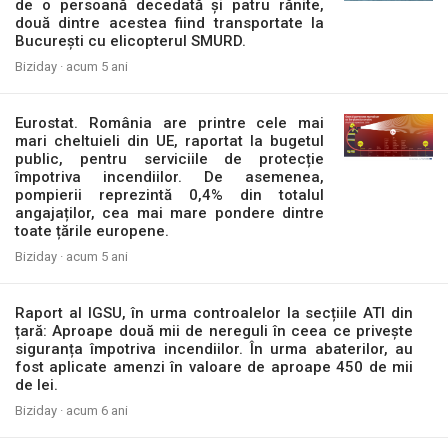
de o persoană decedată și patru rănite,
două dintre acestea fiind transportate la
București cu elicopterul SMURD.
Biziday ·
acum 5 ani
Eurostat. România are printre cele mai
mari cheltuieli din UE, raportat la bugetul
public, pentru serviciile de protecție
împotriva incendiilor. De asemenea,
pompierii reprezintă 0,4% din totalul
angajaților, cea mai mare pondere dintre
toate țările europene.
Biziday ·
acum 5 ani
Raport al IGSU, în urma controalelor la secțiile ATI din
țară: Aproape două mii de nereguli în ceea ce privește
siguranța împotriva incendiilor. În urma abaterilor, au
fost aplicate amenzi în valoare de aproape 450 de mii
de lei.
Biziday ·
acum 6 ani